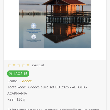
rvustust
LAOS 15
Bränd:
Greece
Toote kood:
Greece euro set BU 2026 - AETOLIA-
ACARNANIA
Kaal: 130 g
Coin:
Complectation: -
8 münti, originaalkarp /
Mintage: -