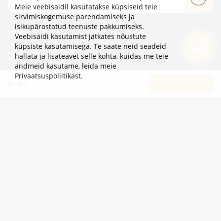
TELLI
Meie veebisaidil kasutatakse küpsiseid teie
sirvimiskogemuse parendamiseks ja
isikupärastatud teenuste pakkumiseks.
TEAVE
Veebisaidi kasutamist jätkates nõustute
küpsiste kasutamisega. Te saate neid seadeid
LISAKS
hallata ja lisateavet selle kohta, kuidas me teie
andmeid kasutame,
leida meie
Privaatsuspoliitikast
.
KATEGOORIAD
27.50 €
LISA OSTUKORVI
2eur.eu veebipood on avatud 24/7
info@2eur.eu
TARTU MNT 7 10145 TALLINN ESTONIA
Telegram
Viber
Whatsapp