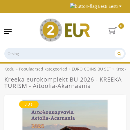
Eesti
0
Kodu
Populaarsed kategooriad
EURO COINS BU SET
Kreeka
Kreeka eurokomplekt BU 2026 - KREEKA
TURISM - Aitoolia-Akarnaania
UUS