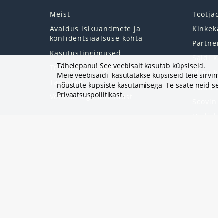
Meist
Tootja
Avaldus isikuandmete ja
Kinkek
konfidentsiaalsuse kohta
Partne
Kasutustingimused
Saidi k
Tähelepanu! See veebisait kasutab küpsiseid.
Transpordi tingimused
Minu k
Meie veebisaidil kasutatakse küpsiseid teie sir
Tagastab
nõustute küpsiste kasutamisega. Te saate neid se
Tellim
Privaatsuspoliitikast
.
Võta meiega ühendust
Soovin
Uudisk
Eripak