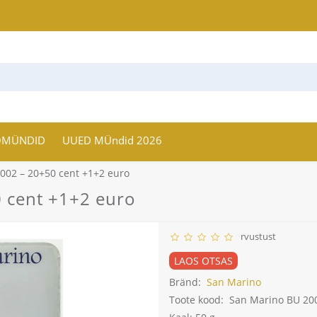
OMÜNDID
UUED MÜndid 2026
002 – 20+50 cent +1+2 euro
 cent +1+2 euro
rvustust
LAOS OTSAS
Bränd:
San Marino
Toote kood:
San Marino BU 200