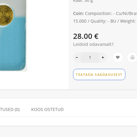
Kaal: 50 g
Coin:
Composition: -
Cu/Ni/Bra
15.000 /
Quality: -
BU /
Weight: 
28.00 €
Leidsid odavamalt?
TEATADA SAADAVUSEST
TUSED (0)
KOOS OSTETUD