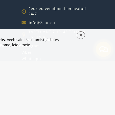
2eur.eu veebipood on avatud
24/7
info@2eur.eu
TARTU MNT 7 10145 TALLINN
✖
ESTONIA
ks. Veebisaidi kasutamist jätkates
sutame,
leida meie
Telegram
Viber
Whatsapp