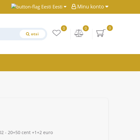
Minu konto
Eesti
0
0
0
otsi
2 - 20+50 cent +1+2 euro