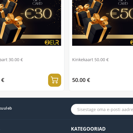
aart 30.00 €
Kinkekaart 50.00 €
 €
50.00 €
 kuuleb
S
KATEGOORIAD