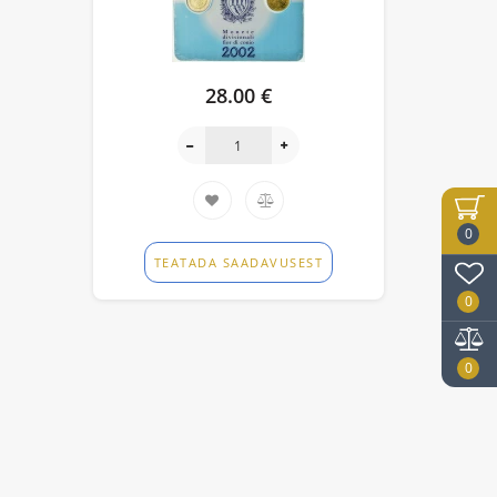
28.00 €
0
TEATADA SAADAVUSEST
0
0