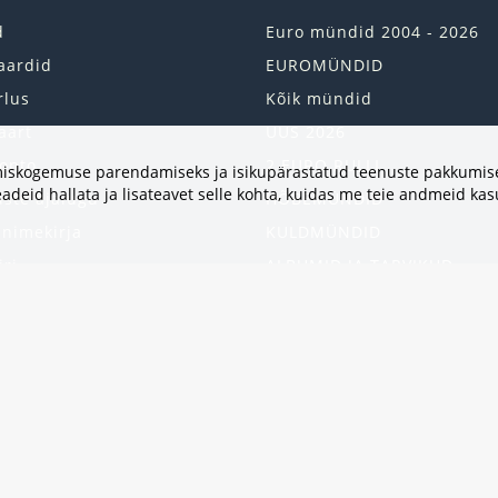
d
Euro mündid 2004 - 2026
aardid
EUROMÜNDID
rlus
Kõik mündid
aart
UUS 2026
onto
2 EURO RULLI
vimiskogemuse parendamiseks ja isikupärastatud teenuste pakkumise
adeid hallata ja lisateavet selle kohta, kuidas me teie andmeid ka
uste ajalugu
HÕBEMÜNDID
 nimekirja
KULDMÜNDID
iri
ALBUMID JA TARVIKUD
kumised
UKRAINA MÜNDID
United States
HEA PAKKUMINE
Kinkekaart
Populaarsed kategooriad