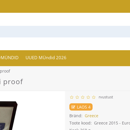
OMÜNDID
UUED MÜndid 2026
proof
i proof
rvustust
LAOS 4
Bränd:
Greece
Toote kood:
Greece 2015 - Euro