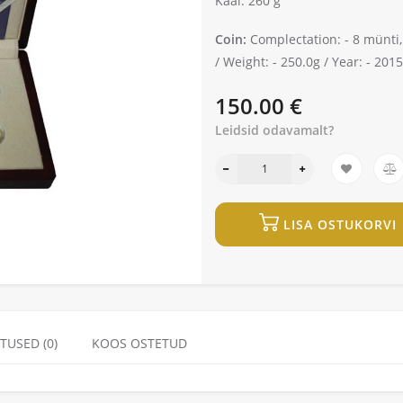
Kaal: 260 g
Coin:
Complectation: -
8 münti,
/
Weight: -
250.0g /
Year: -
2015
150.00 €
Leidsid odavamalt?
LISA OSTUKORVI
TUSED (0)
KOOS OSTETUD