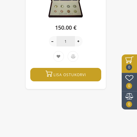
150.00 €
0
LISA OSTUKORVI
0
0