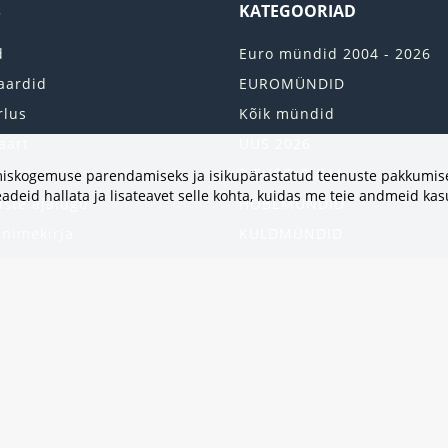
S
KATEGOORIAD
d
Euro mündid 2004 - 2026
aardid
EUROMÜNDID
rlus
Kõik mündid
aart
UUS 2026
onto
2 EURO RULLI
vimiskogemuse parendamiseks ja isikupärastatud teenuste pakkumise
adeid hallata ja lisateavet selle kohta, kuidas me teie andmeid ka
uste ajalugu
HÕBEMÜNDID
 nimekirja
KULDMÜNDID
iri
ALBUMID JA TARVIKUD
kumised
UKRAINA MÜNDID
United States
HEA PAKKUMINE
Kinkekaart
Populaarsed kategooriad