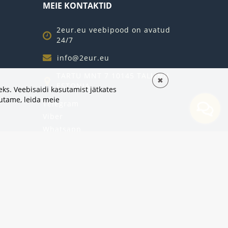
MEIE KONTAKTID
2eur.eu veebipood on avatud
24/7
info@2eur.eu
TARTU MNT 7 10145 TALLINN
✖
ESTONIA
ks. Veebisaidi kasutamist jätkates
sutame,
leida meie
Telegram
Viber
Whatsapp