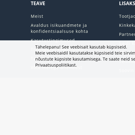
TEAVE
LISAK
Meist
Tootja
Avaldus isikuandmete ja
Kinkek
konfidentsiaalsuse kohta
Partne
Kasutustingimused
Saidi k
Tähelepanu! See veebisait kasutab küpsiseid.
Transpordi tingimused
Minu k
Meie veebisaidil kasutatakse küpsiseid teie sir
Tagastab
nõustute küpsiste kasutamisega. Te saate neid se
Tellim
Privaatsuspoliitikast
.
Võta meiega ühendust
Soovin
Uudisk
Eripak