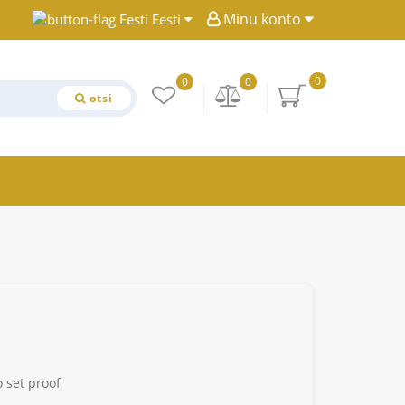
Minu konto
Eesti
0
0
0
otsi
 set proof