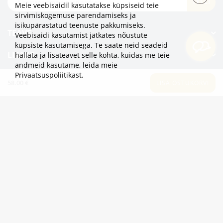
TELLI
Meie veebisaidil kasutatakse küpsiseid teie
sirvimiskogemuse parendamiseks ja
isikupärastatud teenuste pakkumiseks.
TEAVE
Veebisaidi kasutamist jätkates nõustute
küpsiste kasutamisega. Te saate neid seadeid
LISAKS
hallata ja lisateavet selle kohta, kuidas me teie
andmeid kasutame,
leida meie
Privaatsuspoliitikast
.
KATEGOORIAD
58.00 €
LISA OSTUKORVI
2eur.eu veebipood on avatud 24/7
info@2eur.eu
TARTU MNT 7 10145 TALLINN ESTONIA
Telegram
Viber
Whatsapp