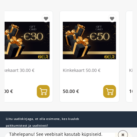
 €
Kinkekaart 50.00 €
Kinkekaart 100.00 
50.00 €
100.00 €
Liitu uudiskirjaga, et olla esimene, kes kuuleb
pakkumistest ja uudistest!
Tähelepanu! See veebisait kasutab küpsiseid.
✖