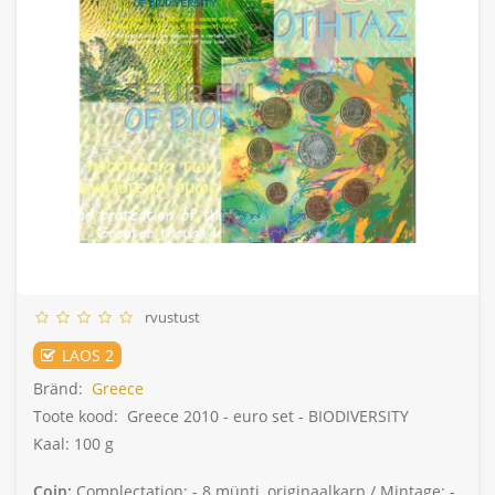
rvustust
LAOS 2
Bränd:
Greece
Toote kood:
Greece 2010 - euro set - BIODIVERSITY
Kaal: 100 g
Coin:
Complectation: -
8 münti, originaalkarp /
Mintage: -