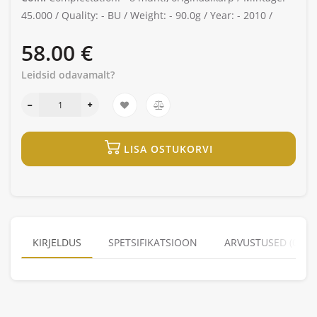
45.000 /
Quality: -
BU /
Weight: -
90.0g /
Year: -
2010 /
58.00 €
Leidsid odavamalt?
LISA OSTUKORVI
KIRJELDUS
SPETSIFIKATSIOON
ARVUSTUSED (0)