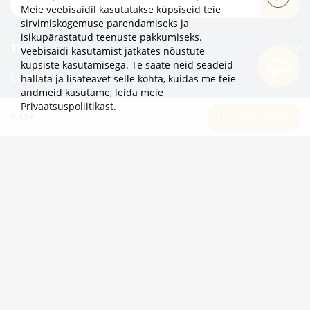
TELLI
Meie veebisaidil kasutatakse küpsiseid teie
sirvimiskogemuse parendamiseks ja
isikupärastatud teenuste pakkumiseks.
TEAVE
Veebisaidi kasutamist jätkates nõustute
küpsiste kasutamisega. Te saate neid seadeid
LISAKS
hallata ja lisateavet selle kohta, kuidas me teie
andmeid kasutame,
leida meie
Privaatsuspoliitikast
.
KATEGOORIAD
9.50 €
LISA OSTUKORVI
2eur.eu veebipood on avatud 24/7
info@2eur.eu
TARTU MNT 7 10145 TALLINN ESTONIA
Telegram
Viber
Whatsapp