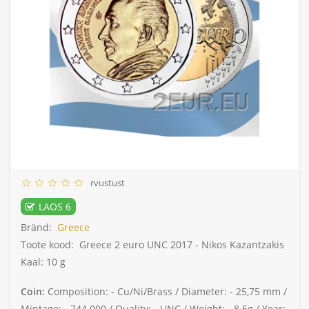
rvustust
LAOS 6
Bränd:
Greece
Toote kood:
Greece 2 euro UNC 2017 - Nikos Kazantzakis
Kaal: 10 g
Coin:
Composition: -
Cu/Ni/Brass /
Diameter: -
25,75 mm /
Mintage: -
744.000 /
Quality: -
UNC /
Weight: -
8.5g /
Year: