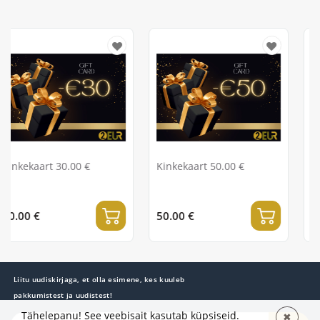
 €
Kinkekaart 50.00 €
Kinkekaart 100.00 
50.00 €
100.00 €
Liitu uudiskirjaga, et olla esimene, kes kuuleb
pakkumistest ja uudistest!
Tähelepanu! See veebisait kasutab küpsiseid.
✖