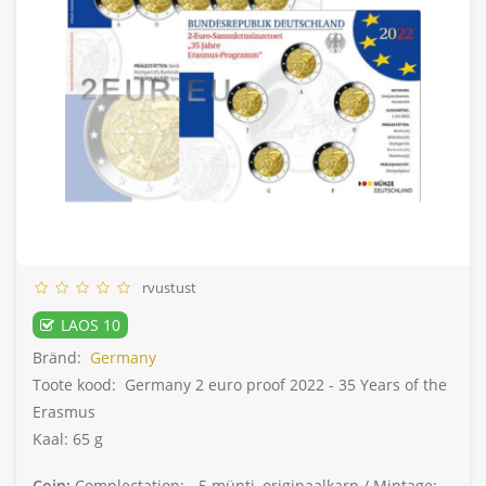
rvustust
LAOS 10
Bränd:
Germany
Toote kood:
Germany 2 euro proof 2022 - 35 Years of the
Erasmus
Kaal: 65 g
Coin:
Complectation: -
5 münti, originaalkarp /
Mintage: -