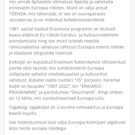
mis annab õpilastele võimaluse õppida ja vahetada
erinevates Euroopa riikides. Münt on välja antud
TÕENDA, mis tähendab, et see on suurepärases
seisukorras ja on mõeldud kollektsionääridele8.
1987. aastal loodud Erasmuse programm on oluliselt
kaasa aidanud ELi riikide haridus- ja kultuurisidemete
arendamisele ning see münt tuletab meelde
rahvusvahelise vahetuse tähtsust Euroopa noorte isiklike
ja tööalaste võrgustike loomisel.
Esiküljel on kujutatud Erasmust Rotterdamist stiliseeritud
joonte võre taustal, mis sümboliseerib Euroopa
üliõpilaste vahelist intellektuaalset ja kultuurilist
vahetust. Ridadel näete numbri "35" piirjooni. Paremal
küljel on kuupäev "1987-2022", kiri "ERASMUS
PROGRAMME" ja päritolumaa "Deuchland". Ringi ümber
on 12 tähte, mis sümboliseerivad Euroopa Liitu.
Tagakülg: tagaküljel on 2-eurone nimiväärtus ja Euroopa
kaardi kujutis.
See mälestusmünt lasti välja Euroopa Komisjoni algatusel
koos teiste euroala riikidega.