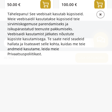
50.00 €
100.00 €
Tähelepanu! See veebisait kasutab küpsiseid.
✖
Meie veebisaidil kasutatakse küpsiseid teie
sirvimiskogemuse parendamiseks ja
Liitu uudiskirjaga, et olla esimene, kes kuuleb
isikupärastatud teenuste pakkumiseks.
pakkumistest ja uudistest!
Veebisaidi kasutamist jätkates nõustute
küpsiste kasutamisega. Te saate neid seadeid
TELLI
hallata ja lisateavet selle kohta, kuidas me teie
andmeid kasutame,
leida meie
Privaatsuspoliitikast
.
49.90 €
TEAVE
LISA OSTUKORVI
LISAKS
KATEGOORIAD
2eur.eu veebipood on avatud 24/7
info@2eur.eu
TARTU MNT 7 10145 TALLINN ESTONIA