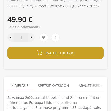
30.000 /
Quality: -
Proof /
Weight: -
60.0g /
Year: -
2022 /
49.90 €
Leidsid odavamalt?
LISA OSTUKORVI
KIRJELDUS
SPETSIFIKATSIOON
ARVUSTUSED (0)
Saksamaa 2022. aastal käibele lastud 2-eurone münt on
pühendatud Euroopa Liidu ühe olulisema
haridusalgatuse Erasmuse programmi 35. aastapäevale,