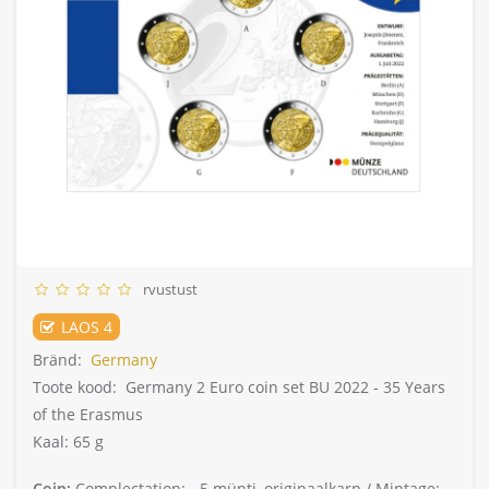
rvustust
LAOS 4
Bränd:
Germany
Toote kood:
Germany 2 Euro coin set BU 2022 - 35 Years
of the Erasmus
Kaal: 65 g
Coin:
Complectation: -
5 münti, originaalkarp /
Mintage: -