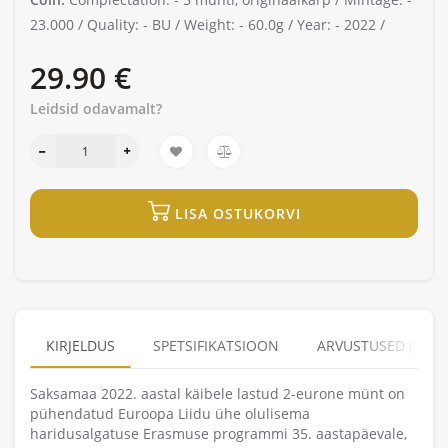
23.000 /
Quality: -
BU /
Weight: -
60.0g /
Year: -
2022 /
29.90 €
Leidsid odavamalt?
LISA OSTUKORVI
KIRJELDUS
SPETSIFIKATSIOON
ARVUSTUSED (0)
Saksamaa 2022. aastal käibele lastud 2-eurone münt on
pühendatud Euroopa Liidu ühe olulisema
haridusalgatuse Erasmuse programmi 35. aastapäevale,