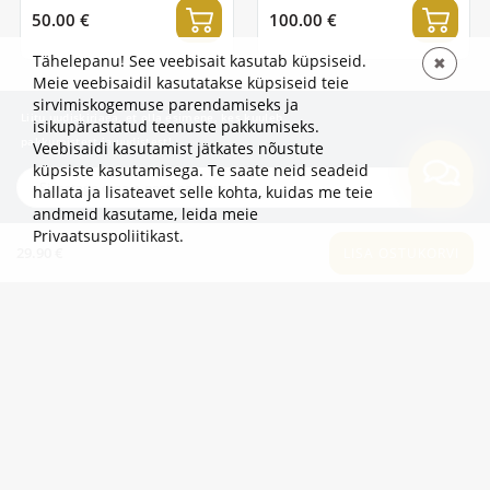
50.00 €
100.00 €
Tähelepanu! See veebisait kasutab küpsiseid.
✖
Meie veebisaidil kasutatakse küpsiseid teie
sirvimiskogemuse parendamiseks ja
Liitu uudiskirjaga, et olla esimene, kes kuuleb
isikupärastatud teenuste pakkumiseks.
pakkumistest ja uudistest!
Veebisaidi kasutamist jätkates nõustute
küpsiste kasutamisega. Te saate neid seadeid
TELLI
hallata ja lisateavet selle kohta, kuidas me teie
andmeid kasutame,
leida meie
Privaatsuspoliitikast
.
29.90 €
TEAVE
LISA OSTUKORVI
LISAKS
KATEGOORIAD
2eur.eu veebipood on avatud 24/7
info@2eur.eu
TARTU MNT 7 10145 TALLINN ESTONIA