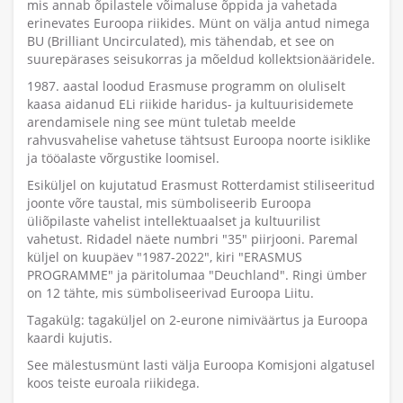
mis annab õpilastele võimaluse õppida ja vahetada
erinevates Euroopa riikides. Münt on välja antud nimega
BU (Brilliant Uncirculated), mis tähendab, et see on
suurepärases seisukorras ja mõeldud kollektsionääridele.
1987. aastal loodud Erasmuse programm on oluliselt
kaasa aidanud ELi riikide haridus- ja kultuurisidemete
arendamisele ning see münt tuletab meelde
rahvusvahelise vahetuse tähtsust Euroopa noorte isiklike
ja tööalaste võrgustike loomisel.
Esiküljel on kujutatud Erasmust Rotterdamist stiliseeritud
joonte võre taustal, mis sümboliseerib Euroopa
üliõpilaste vahelist intellektuaalset ja kultuurilist
vahetust. Ridadel näete numbri "35" piirjooni. Paremal
küljel on kuupäev "1987-2022", kiri "ERASMUS
PROGRAMME" ja päritolumaa "Deuchland". Ringi ümber
on 12 tähte, mis sümboliseerivad Euroopa Liitu.
Tagakülg: tagaküljel on 2-eurone nimiväärtus ja Euroopa
kaardi kujutis.
See mälestusmünt lasti välja Euroopa Komisjoni algatusel
koos teiste euroala riikidega.