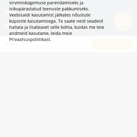
sirvimiskogemuse parendamiseks ja
isikupärastatud teenuste pakkumiseks.
TEAVE
Veebisaidi kasutamist jätkates nõustute
küpsiste kasutamisega. Te saate neid seadeid
LISAKS
hallata ja lisateavet selle kohta, kuidas me teie
andmeid kasutame,
leida meie
KATEGOORIAD
Privaatsuspoliitikast
.
36.00 €
LISA OSTUKORVI
2eur.eu veebipood on avatud 24/7
info@2eur.eu
TARTU MNT 7 10145 TALLINN ESTONIA
Telegram
Viber
Whatsapp