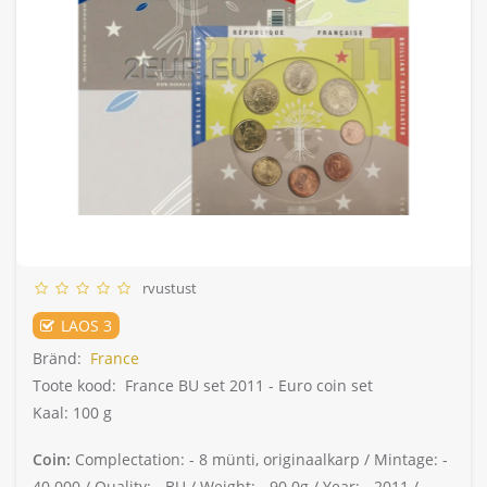
rvustust
LAOS 3
Bränd:
France
Toote kood:
France BU set 2011 - Euro coin set
Kaal: 100 g
Coin:
Complectation: -
8 münti, originaalkarp /
Mintage: -
40.000 /
Quality: -
BU /
Weight: -
90.0g /
Year: -
2011 /