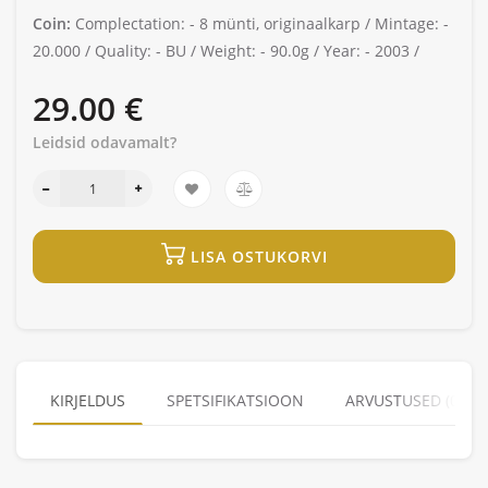
Coin:
Complectation: -
8 münti, originaalkarp /
Mintage: -
20.000 /
Quality: -
BU /
Weight: -
90.0g /
Year: -
2003 /
29.00 €
Leidsid odavamalt?
LISA OSTUKORVI
KIRJELDUS
SPETSIFIKATSIOON
ARVUSTUSED (0)