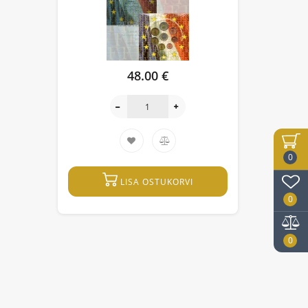
48.00 €
0
LISA OSTUKORVI
0
0