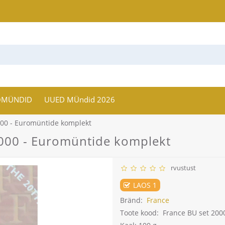
OMÜNDID
UUED MÜndid 2026
00 - Euromüntide komplekt
000 - Euromüntide komplekt
rvustust
LAOS 1
Bränd:
France
Toote kood:
France BU set 2000