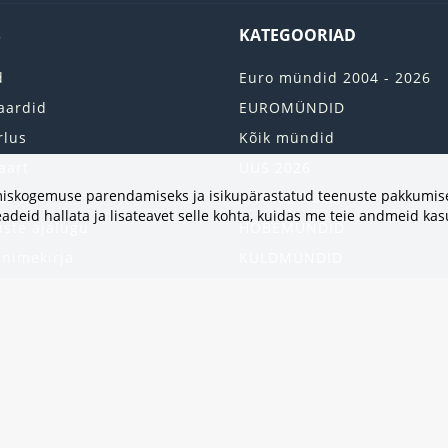
S
KATEGOORIAD
d
Euro mündid 2004 - 2026
aardid
EUROMÜNDID
rlus
Kõik mündid
aart
UUS 2026
vimiskogemuse parendamiseks ja isikupärastatud teenuste pakkumise
onto
2 EURO RULLI
adeid hallata ja lisateavet selle kohta, kuidas me teie andmeid ka
uste ajalugu
HÕBEMÜNDID
 nimekirja
KULDMÜNDID
iri
ALBUMID JA TARVIKUD
kumised
UKRAINA MÜNDID
United States
HEA PAKKUMINE
Kinkekaart
Populaarsed kategooriad