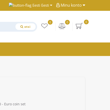
Minu konto
Eesti
0
0
0
otsi
 - Euro coin set