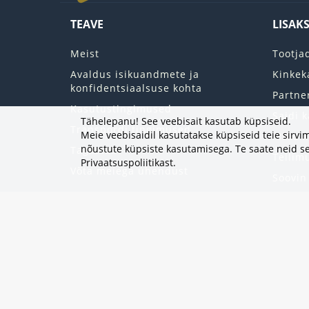
TEAVE
LISAK
Meist
Tootja
Avaldus isikuandmete ja
Kinkek
konfidentsiaalsuse kohta
Partne
Kasutustingimused
Saidi k
Tähelepanu! See veebisait kasutab küpsiseid.
Transpordi tingimused
Meie veebisaidil kasutatakse küpsiseid teie sir
Minu k
nõustute küpsiste kasutamisega. Te saate neid se
Tagastab
Tellim
Privaatsuspoliitikast
.
Võta meiega ühendust
Soovin
Uudisk
Eripak