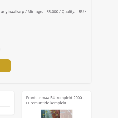
 originaalkarp /
Mintage: -
35.000 /
Quality: -
BU /
Prantsusmaa BU komplekt 2000 -
Euromüntide komplekt