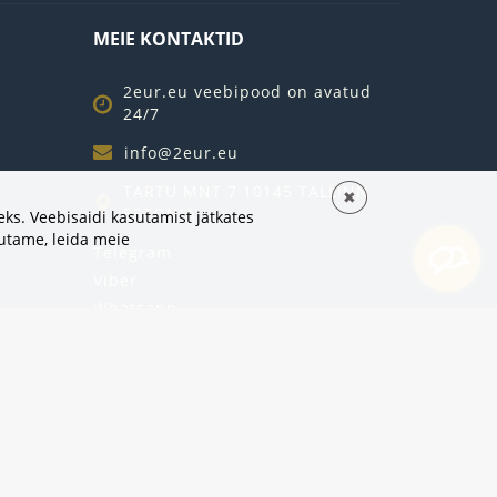
MEIE KONTAKTID
2eur.eu veebipood on avatud
24/7
info@2eur.eu
TARTU MNT 7 10145 TALLINN
✖
ESTONIA
ks. Veebisaidi kasutamist jätkates
sutame,
leida meie
Telegram
Viber
Whatsapp