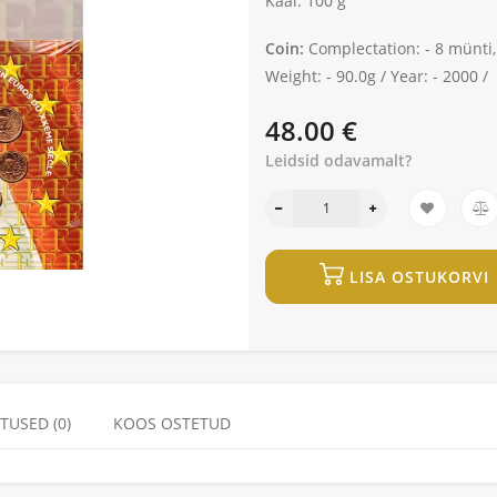
Kaal: 100 g
Coin:
Complectation: -
8 münti,
Weight: -
90.0g /
Year: -
2000 /
48.00 €
Leidsid odavamalt?
LISA OSTUKORVI
TUSED (0)
KOOS OSTETUD