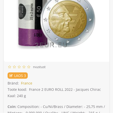
rvustust
LAOS 3
Bränd:
France
Toote kood:
France 2 EURO ROLL 2022 - Jacques Chirac
Kaal: 240 g
Coin:
Composition: -
Cu/Ni/Brass /
Diameter: -
25,75 mm /
Mintage: -
9.000.000 /
Quality: -
UNC /
Weight: -
215 g /