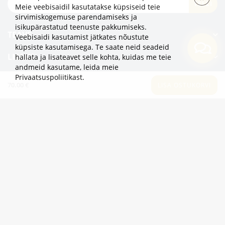
TELLI
Meie veebisaidil kasutatakse küpsiseid teie
sirvimiskogemuse parendamiseks ja
isikupärastatud teenuste pakkumiseks.
TEAVE
Veebisaidi kasutamist jätkates nõustute
küpsiste kasutamisega. Te saate neid seadeid
LISAKS
hallata ja lisateavet selle kohta, kuidas me teie
andmeid kasutame,
leida meie
Privaatsuspoliitikast
.
KATEGOORIAD
70.00 €
LISA OSTUKORVI
2eur.eu veebipood on avatud 24/7
info@2eur.eu
TARTU MNT 7 10145 TALLINN ESTONIA
Telegram
Viber
Whatsapp