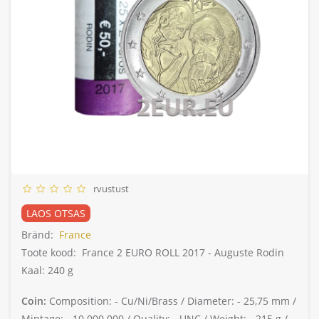
rvustust
LAOS OTSAS
Bränd:
France
Toote kood:
France 2 EURO ROLL 2017 - Auguste Rodin
Kaal: 240 g
Coin:
Composition: -
Cu/Ni/Brass /
Diameter: -
25,75 mm /
Mintage: -
10 000 000 /
Quality: -
UNC /
Weight: -
215 g /