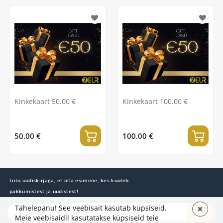
Kinkekaart 50.00 €
Kinkekaart 100.00 €
50.00 €
100.00 €
Liitu uudiskirjaga, et olla esimene, kes kuuleb
pakkumistest ja uudistest!
Tähelepanu! See veebisait kasutab küpsiseid.
✖
TELLI
Meie veebisaidil kasutatakse küpsiseid teie