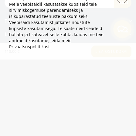
TELLI
Meie veebisaidil kasutatakse küpsiseid teie
sirvimiskogemuse parendamiseks ja
isikupärastatud teenuste pakkumiseks.
TEAVE
Veebisaidi kasutamist jätkates nõustute
küpsiste kasutamisega. Te saate neid seadeid
LISAKS
hallata ja lisateavet selle kohta, kuidas me teie
andmeid kasutame,
leida meie
Privaatsuspoliitikast
.
KATEGOORIAD
110.00 €
LISA OSTUKORVI
2eur.eu veebipood on avatud 24/7
info@2eur.eu
TARTU MNT 7 10145 TALLINN ESTONIA
Telegram
Viber
Whatsapp