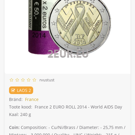
rvustust
LAOS 2
Bränd:
France
Toote kood:
France 2 EURO ROLL 2014 - World AIDS Day
Kaal: 240 g
Coin:
Composition: -
Cu/Ni/Brass /
Diameter: -
25,75 mm /
Mintage: -
3 000 000 /
Quality: -
UNC /
Weight: -
215 g /