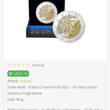
rvustust
LAOS 10
Bränd:
France
Toote kood:
France 2 euro Proof 2022 - 35 Years of the
Erasmus Programme
Kaal: 80 g
Coin:
Composition: -
Cu/Ni/Brass /
Diameter: -
25,75 mm /