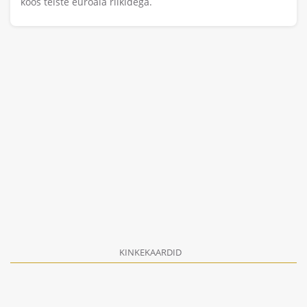
koos teiste euroala riikidega.
KINKEKAARDID