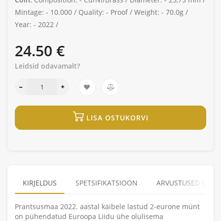
Mintage: -
10.000 /
Quality: -
Proof /
Weight: -
70.0g /
Year: -
2022 /
24.50 €
Leidsid odavamalt?
LISA OSTUKORVI
KIRJELDUS
SPETSIFIKATSIOON
ARVUSTUSED (0)
Prantsusmaa 2022. aastal käibele lastud 2-eurone münt
on pühendatud Euroopa Liidu ühe olulisema