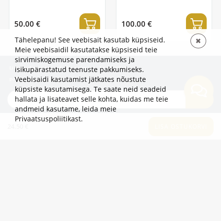
50.00 €
100.00 €
Tähelepanu! See veebisait kasutab küpsiseid.
✖
Meie veebisaidil kasutatakse küpsiseid teie
sirvimiskogemuse parendamiseks ja
Liitu uudiskirjaga, et olla esimene, kes kuuleb
isikupärastatud teenuste pakkumiseks.
Veebisaidi kasutamist jätkates nõustute
pakkumistest ja uudistest!
küpsiste kasutamisega. Te saate neid seadeid
hallata ja lisateavet selle kohta, kuidas me teie
TELLI
andmeid kasutame,
leida meie
Privaatsuspoliitikast
.
24.50 €
LISA OSTUKORVI
TEAVE
LISAKS
KATEGOORIAD
2eur.eu veebipood on avatud 24/7
info@2eur.eu