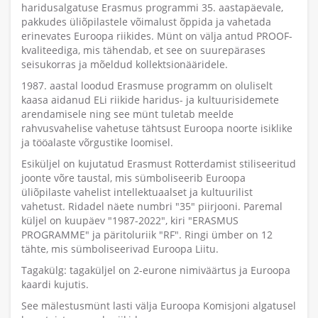
haridusalgatuse Erasmus programmi 35. aastapäevale,
pakkudes üliõpilastele võimalust õppida ja vahetada
erinevates Euroopa riikides. Münt on välja antud PROOF-
kvaliteediga, mis tähendab, et see on suurepärases
seisukorras ja mõeldud kollektsionääridele.
1987. aastal loodud Erasmuse programm on oluliselt
kaasa aidanud ELi riikide haridus- ja kultuurisidemete
arendamisele ning see münt tuletab meelde
rahvusvahelise vahetuse tähtsust Euroopa noorte isiklike
ja tööalaste võrgustike loomisel.
Esiküljel on kujutatud Erasmust Rotterdamist stiliseeritud
joonte võre taustal, mis sümboliseerib Euroopa
üliõpilaste vahelist intellektuaalset ja kultuurilist
vahetust. Ridadel näete numbri "35" piirjooni. Paremal
küljel on kuupäev "1987-2022", kiri "ERASMUS
PROGRAMME" ja päritoluriik "RF". Ringi ümber on 12
tähte, mis sümboliseerivad Euroopa Liitu.
Tagakülg: tagaküljel on 2-eurone nimiväärtus ja Euroopa
kaardi kujutis.
See mälestusmünt lasti välja Euroopa Komisjoni algatusel