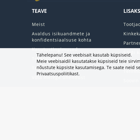
TEAVE
LISAK
Meist
Tootja
Avaldus isikuandmete ja
Kinkek
konfidentsiaalsuse kohta
Partne
Kasutustingimused
Saidi k
Tähelepanu! See veebisait kasutab küpsiseid.
Transpordi tingimused
Meie veebisaidil kasutatakse küpsiseid teie sir
Minu k
nõustute küpsiste kasutamisega. Te saate neid se
Tagastab
Tellim
Privaatsuspoliitikast
.
Võta meiega ühendust
Soovin
Uudisk
Eripak