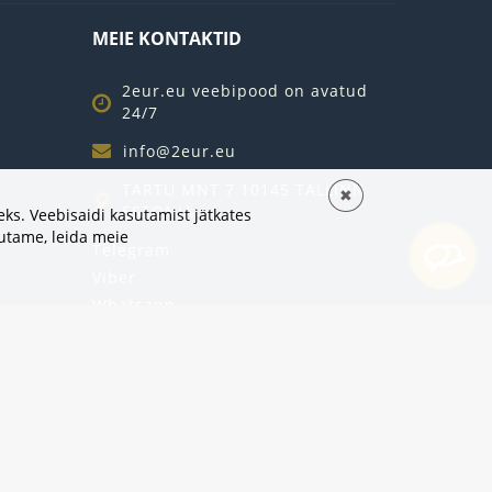
MEIE KONTAKTID
2eur.eu veebipood on avatud
24/7
info@2eur.eu
TARTU MNT 7 10145 TALLINN
✖
ESTONIA
ks. Veebisaidi kasutamist jätkates
sutame,
leida meie
Telegram
Viber
Whatsapp