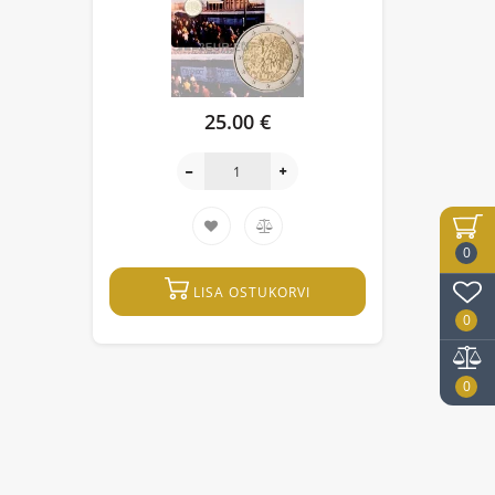
25.00 €
0
LISA OSTUKORVI
0
0