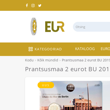
KATALOOG
EUR
KATEGOORIAD
Kodu
Kõik mündid
Prantsusmaa 2 eurot BU 2019 
Prantsusmaa 2 eurot BU 2019
UUS