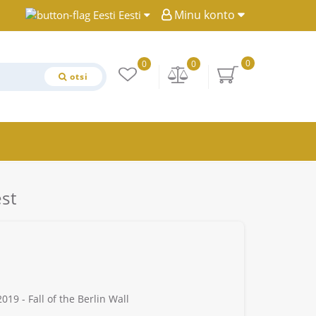
Minu konto
Eesti
0
0
0
otsi
st
019 - Fall of the Berlin Wall