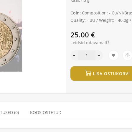
Kaal: 40 g
Coin:
Composition: -
Cu/Ni/Bra
Quality: -
BU /
Weight: -
40.0g 
25.00 €
Leidsid odavamalt?
LISA OSTUKORVI
TUSED (0)
KOOS OSTETUD