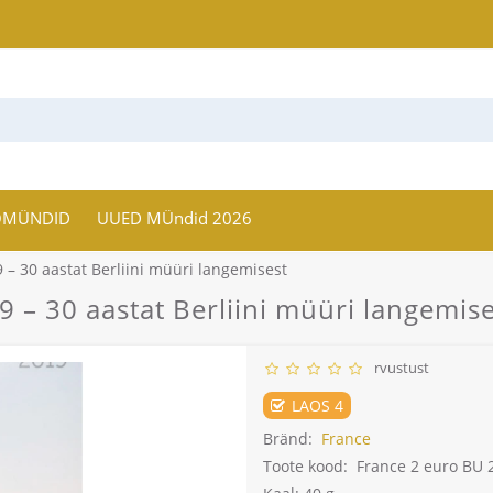
OMÜNDID
UUED MÜndid 2026
– 30 aastat Berliini müüri langemisest
 – 30 aastat Berliini müüri langemise
rvustust
LAOS 4
Bränd:
France
Toote kood:
France 2 euro BU 2