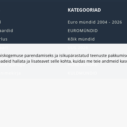
S
KATEGOORIAD
d
Euro mündid 2004 - 2026
aardid
EUROMÜNDID
rlus
Kõik mündid
aart
UUS 2026
vimiskogemuse parendamiseks ja isikupärastatud teenuste pakkumise
onto
2 EURO RULLI
adeid hallata ja lisateavet selle kohta, kuidas me teie andmeid ka
uste ajalugu
HÕBEMÜNDID
 nimekirja
KULDMÜNDID
iri
ALBUMID JA TARVIKUD
kumised
UKRAINA MÜNDID
United States
HEA PAKKUMINE
Kinkekaart
Populaarsed kategooriad