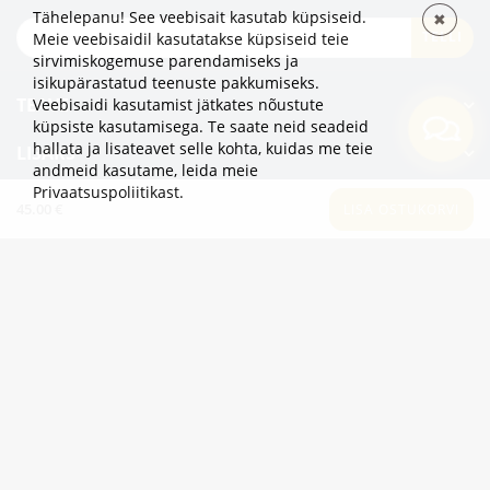
Tähelepanu! See veebisait kasutab küpsiseid.
✖
TELLI
Meie veebisaidil kasutatakse küpsiseid teie
sirvimiskogemuse parendamiseks ja
isikupärastatud teenuste pakkumiseks.
TEAVE
Veebisaidi kasutamist jätkates nõustute
küpsiste kasutamisega. Te saate neid seadeid
hallata ja lisateavet selle kohta, kuidas me teie
LISAKS
andmeid kasutame,
leida meie
Privaatsuspoliitikast
.
KATEGOORIAD
45.00 €
LISA OSTUKORVI
2eur.eu veebipood on avatud 24/7
info@2eur.eu
TARTU MNT 7 10145 TALLINN ESTONIA
Telegram
Viber
Whatsapp