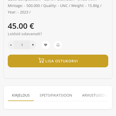
Mintage: -
500.000 /
Quality: -
UNC /
Weight: -
15.80g /
Year: -
2023 /
45.00 €
Leidsid odavamalt?
LISA OSTUKORVI
KIRJELDUS
SPETSIFIKATSIOON
ARVUSTUSED (0)