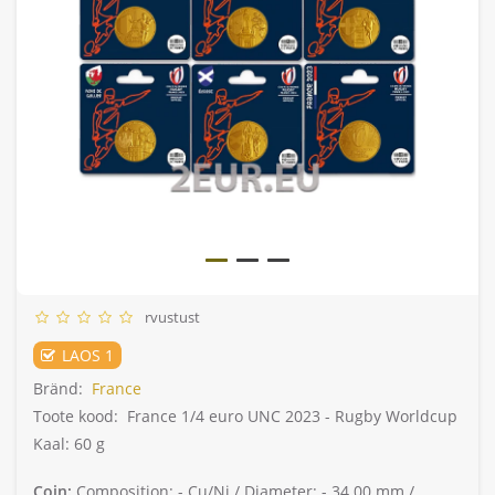
rvustust
LAOS 1
Bränd:
France
Toote kood:
France 1/4 euro UNC 2023 - Rugby Worldcup
Kaal: 60 g
Coin:
Composition: -
Cu/Ni /
Diameter: -
34.00 mm /