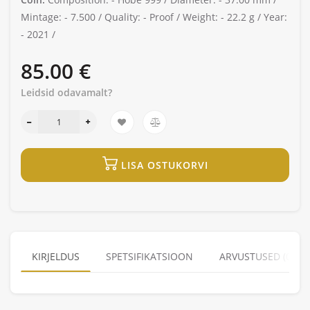
Mintage: -
7.500 /
Quality: -
Proof /
Weight: -
22.2 g /
Year:
-
2021 /
85.00 €
Leidsid odavamalt?
LISA OSTUKORVI
KIRJELDUS
SPETSIFIKATSIOON
ARVUSTUSED (0)