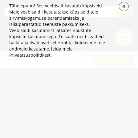
Tähelepanu! See veebisait kasutab küpsiseid.
✖
TELLI
Meie veebisaidil kasutatakse küpsiseid teie
sirvimiskogemuse parendamiseks ja
isikupärastatud teenuste pakkumiseks.
TEAVE
Veebisaidi kasutamist jätkates nõustute
küpsiste kasutamisega. Te saate neid seadeid
hallata ja lisateavet selle kohta, kuidas me teie
LISAKS
andmeid kasutame,
leida meie
Privaatsuspoliitikast
.
KATEGOORIAD
85.00 €
LISA OSTUKORVI
2eur.eu veebipood on avatud 24/7
info@2eur.eu
TARTU MNT 7 10145 TALLINN ESTONIA
Telegram
Viber
Whatsapp