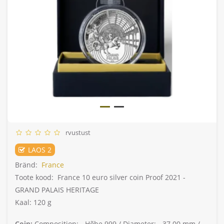
rvustust
LAOS 2
Bränd:
France
Toote kood:
France 10 euro silver coin Proof 2021 -
GRAND PALAIS HERITAGE
Kaal: 120 g
Coin:
Composition: -
Hõbe 999 /
Diameter: -
37.00 mm /