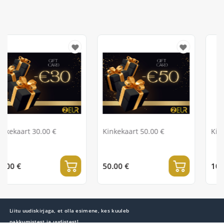
0 €
Kinkekaart 50.00 €
Kinkekaart 100.00
50.00 €
100.00 €
Liitu uudiskirjaga, et olla esimene, kes kuuleb
pakkumistest ja uudistest!