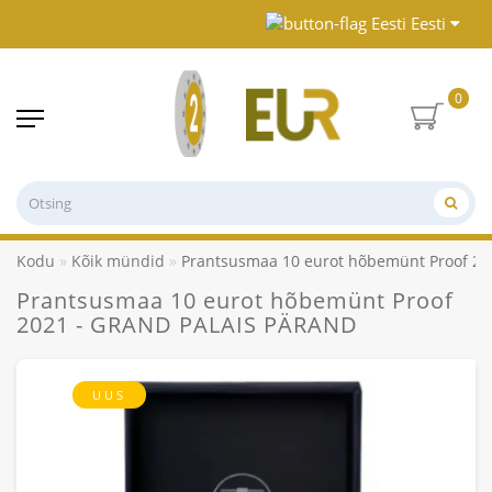
Eesti
0
Kodu
Kõik mündid
Prantsusmaa 10 eurot hõbemünt Proof 2
Prantsusmaa 10 eurot hõbemünt Proof
2021 - GRAND PALAIS PÄRAND
UUS