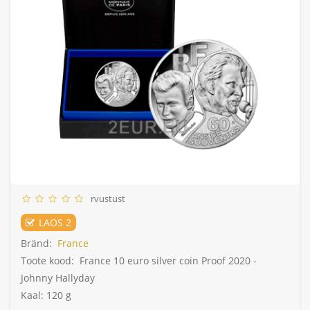
rvustust
LAOS 2
Bränd:
France
Toote kood:
France 10 euro silver coin Proof 2020 -
Johnny Hallyday
Kaal: 120 g