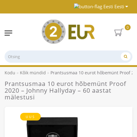
Eesti
0
Kodu
Kõik mündid
Prantsusmaa 10 eurot hõbemünt Proof 2020
Prantsusmaa 10 eurot hõbemünt Proof
2020 – Johnny Hallyday – 60 aastat
mälestusi
UUS