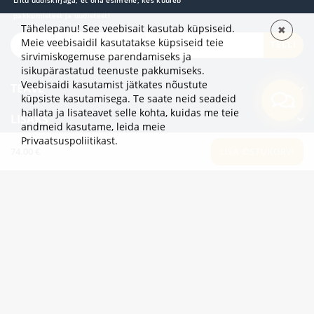
pakkumistest ja uudistest!
Tähelepanu! See veebisait kasutab küpsiseid.
✖
Meie veebisaidil kasutatakse küpsiseid teie
TELLI
sirvimiskogemuse parendamiseks ja
isikupärastatud teenuste pakkumiseks.
Veebisaidi kasutamist jätkates nõustute
TEAVE
küpsiste kasutamisega. Te saate neid seadeid
hallata ja lisateavet selle kohta, kuidas me teie
LISAKS
andmeid kasutame,
leida meie
Privaatsuspoliitikast
.
KATEGOORIAD
74.00 €
LISA OSTUKORVI
2eur.eu veebipood on avatud 24/7
info@2eur.eu
TARTU MNT 7 10145 TALLINN ESTONIA
Telegram
Viber
Whatsapp