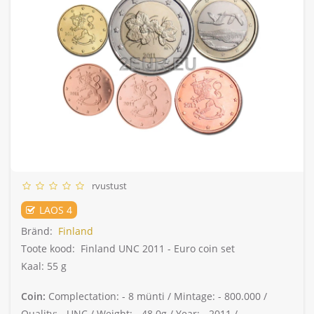
rvustust
LAOS 4
Bränd:
Finland
Toote kood:
Finland UNC 2011 - Euro coin set
Kaal: 55 g
Coin:
Complectation: -
8 münti /
Mintage: -
800.000 /
Quality: -
UNC /
Weight: -
48.0g /
Year: -
2011 /