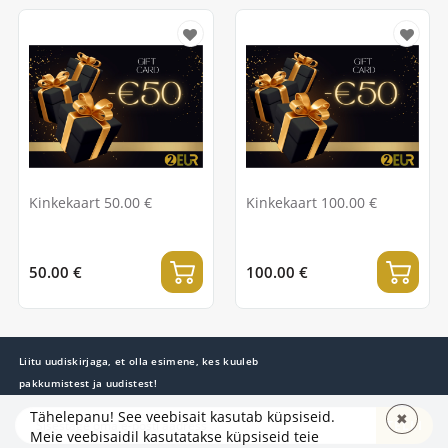
Kinkekaart 50.00 €
Kinkekaart 100.00 €
50.00 €
100.00 €
Liitu uudiskirjaga, et olla esimene, kes kuuleb
pakkumistest ja uudistest!
Tähelepanu! See veebisait kasutab küpsiseid.
✖
TELLI
Meie veebisaidil kasutatakse küpsiseid teie