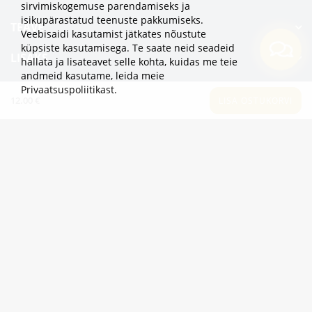
sirvimiskogemuse parendamiseks ja
isikupärastatud teenuste pakkumiseks.
TEAVE
Veebisaidi kasutamist jätkates nõustute
küpsiste kasutamisega. Te saate neid seadeid
LISAKS
hallata ja lisateavet selle kohta, kuidas me teie
andmeid kasutame,
leida meie
KATEGOORIAD
Privaatsuspoliitikast
.
12.00 €
LISA OSTUKORVI
2eur.eu veebipood on avatud 24/7
info@2eur.eu
TARTU MNT 7 10145 TALLINN ESTONIA
Telegram
Viber
Whatsapp