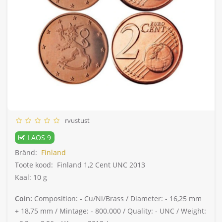
rvustust
LAOS 9
Bränd:
Finland
Toote kood:
Finland 1,2 Cent UNC 2013
Kaal: 10 g
Coin:
Composition: -
Cu/Ni/Brass /
Diameter: -
16,25 mm
+ 18,75 mm /
Mintage: -
800.000 /
Quality: -
UNC /
Weight: