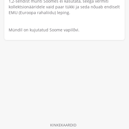
1,2-sendist münti Soomes ei kasutata, seega vermiti
kollektsionääridele vaid paar tükki ja seda nõuab endiselt
EMU (Euroopa rahaliidu) leping.
Mündil on kujutatud Soome vapilõvi.
KINKEKAARDID