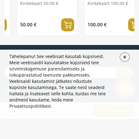
Kinkekaart 50.00 €
Kinkekaart 100.00 €
50.00 €
100.00 €
Liitu uudiskirjaga, et olla esimene, kes kuuleb
Tähelepanu! See veebisait kasutab küpsiseid.
✖
pakkumistest ja uudistest!
Meie veebisaidil kasutatakse küpsiseid teie
sirvimiskogemuse parendamiseks ja
TELLI
isikupärastatud teenuste pakkumiseks.
Veebisaidi kasutamist jätkates nõustute
küpsiste kasutamisega. Te saate neid seadeid
TEAVE
hallata ja lisateavet selle kohta, kuidas me teie
andmeid kasutame,
leida meie
LISAKS
Privaatsuspoliitikast
.
1.00 €
LISA OSTUKORVI
KATEGOORIAD
2eur.eu veebipood on avatud 24/7