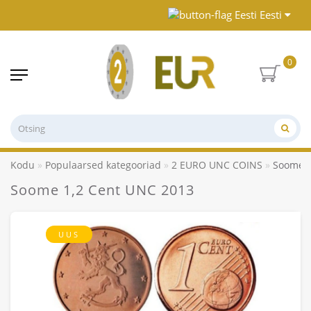
Eesti
0
Kodu
Populaarsed kategooriad
2 EURO UNC COINS
Soome 1
Soome 1,2 Cent UNC 2013
UUS