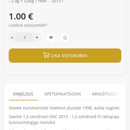
-
2,3g + 3,06g /
Year: -
2013 /
1.00 €
Leidsid odavamalt?
LISA OSTUKORVI
KIRJELDUS
SPETSIFIKATSIOON
ARVUSTUSED (0)
Soome euromüntide tootmist alustati 1998. aasta sügisel.
Soome 1,2-sendised UNC 2013 - 1,2-sendised FI rahapaja
tunnusmärgiga mündid