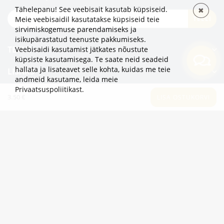
Tähelepanu! See veebisait kasutab küpsiseid.
✖
TELLI
Meie veebisaidil kasutatakse küpsiseid teie
sirvimiskogemuse parendamiseks ja
isikupärastatud teenuste pakkumiseks.
TEAVE
Veebisaidi kasutamist jätkates nõustute
küpsiste kasutamisega. Te saate neid seadeid
hallata ja lisateavet selle kohta, kuidas me teie
LISAKS
andmeid kasutame,
leida meie
Privaatsuspoliitikast
.
KATEGOORIAD
3.50 €
LISA OSTUKORVI
2eur.eu veebipood on avatud 24/7
info@2eur.eu
TARTU MNT 7 10145 TALLINN ESTONIA
Telegram
Viber
Whatsapp