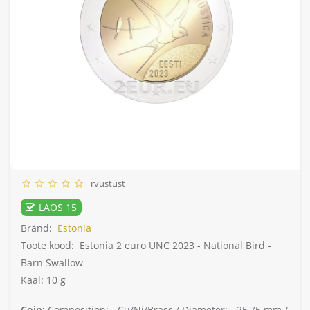
rvustust
LAOS 15
Bränd:
Estonia
Toote kood:
Estonia 2 euro UNC 2023 - National Bird -
Barn Swallow
Kaal: 10 g
Coin:
Composition: -
Cu/Ni/Brass /
Diameter: -
25,75 mm /