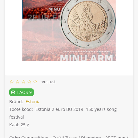
rvustust
LAOS 9
Bränd:
Estonia
Toote kood:
Estonia 2 euro BU 2019 -150 years song
festival
Kaal: 25 g
Coin:
Composition: -
Cu/Ni/Brass /
Diameter: -
25,75 mm /