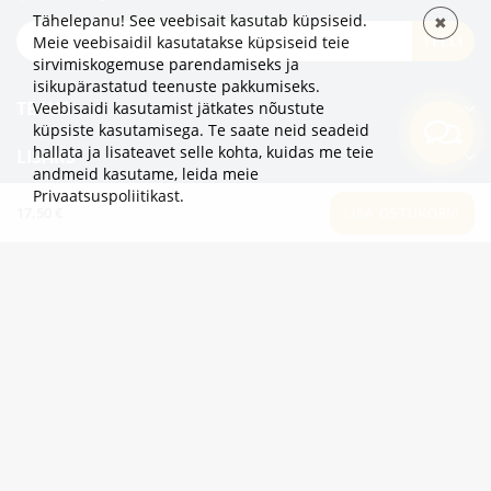
Tähelepanu! See veebisait kasutab küpsiseid.
✖
TELLI
Meie veebisaidil kasutatakse küpsiseid teie
sirvimiskogemuse parendamiseks ja
isikupärastatud teenuste pakkumiseks.
TEAVE
Veebisaidi kasutamist jätkates nõustute
küpsiste kasutamisega. Te saate neid seadeid
hallata ja lisateavet selle kohta, kuidas me teie
LISAKS
andmeid kasutame,
leida meie
Privaatsuspoliitikast
.
KATEGOORIAD
17.50 €
LISA OSTUKORVI
2eur.eu veebipood on avatud 24/7
info@2eur.eu
TARTU MNT 7 10145 TALLINN ESTONIA
Telegram
Viber
Whatsapp