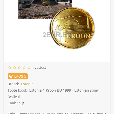
rvustust
LAOS 5
Bränd:
Estonia
Toote kood:
Estonia 1 Kroon BU 1999 - Estonian song
festival
Kaal: 15 g
Coin:
Composition: -
Cu/Ni/Brass /
Diameter: -
23,25 mm /