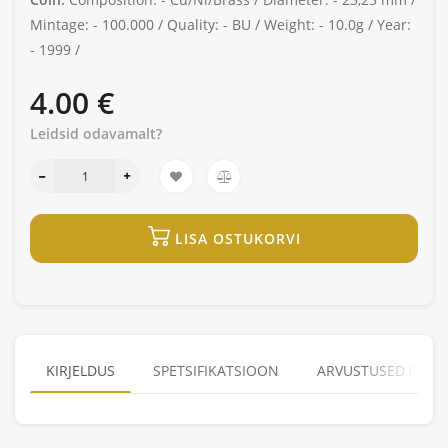
Mintage: -
100.000 /
Quality: -
BU /
Weight: -
10.0g /
Year:
-
1999 /
4.00 €
Leidsid odavamalt?
LISA OSTUKORVI
KIRJELDUS
SPETSIFIKATSIOON
ARVUSTUSED (0)