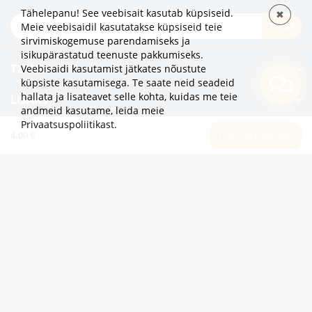
Tähelepanu! See veebisait kasutab küpsiseid.
✖
TELLI
Meie veebisaidil kasutatakse küpsiseid teie
sirvimiskogemuse parendamiseks ja
isikupärastatud teenuste pakkumiseks.
TEAVE
Veebisaidi kasutamist jätkates nõustute
küpsiste kasutamisega. Te saate neid seadeid
hallata ja lisateavet selle kohta, kuidas me teie
LISAKS
andmeid kasutame,
leida meie
Privaatsuspoliitikast
.
KATEGOORIAD
4.00 €
LISA OSTUKORVI
2eur.eu veebipood on avatud 24/7
info@2eur.eu
TARTU MNT 7 10145 TALLINN ESTONIA
Telegram
Viber
Whatsapp