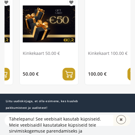
Kinkekaart 50.00 €
Kinkekaart 100.00 €
50.00 €
100.00 €
Liitu uudiskirjaga, et olla esimene, kes kuuleb
pakkumistest ja uudistest!
Tähelepanu! See veebisait kasutab küpsiseid.
✖
TELLI
Meie veebisaidil kasutatakse küpsiseid teie
sirvimiskogemuse parendamiseks ja