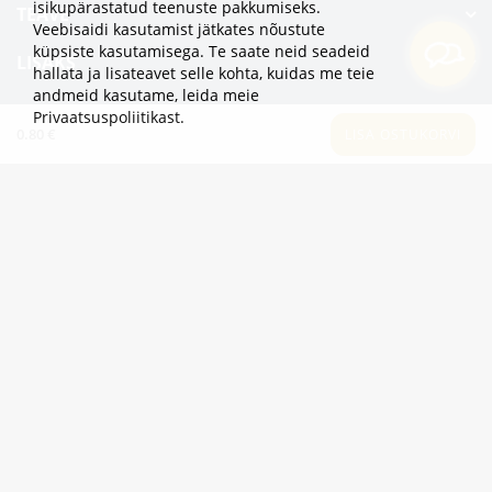
isikupärastatud teenuste pakkumiseks.
TEAVE
Veebisaidi kasutamist jätkates nõustute
küpsiste kasutamisega. Te saate neid seadeid
LISAKS
hallata ja lisateavet selle kohta, kuidas me teie
andmeid kasutame,
leida meie
KATEGOORIAD
Privaatsuspoliitikast
.
0.80 €
LISA OSTUKORVI
2eur.eu veebipood on avatud 24/7
info@2eur.eu
TARTU MNT 7 10145 TALLINN ESTONIA
Telegram
Viber
Whatsapp
2eur.eu © 2024