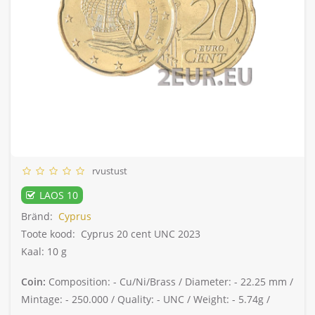
rvustust
LAOS 10
Bränd:
Cyprus
Toote kood:
Cyprus 20 cent UNC 2023
Kaal: 10 g
Coin:
Composition: -
Cu/Ni/Brass /
Diameter: -
22.25 mm /
Mintage: -
250.000 /
Quality: -
UNC /
Weight: -
5.74g /