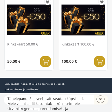
Kinkekaart 50.00 €
Kinkekaart 100.00 €
50.00 €
100.00 €
Liitu uudiskirjaga, et olla esimene, kes kuuleb
pakkumistest ja uudistest!
Tähelepanu! See veebisait kasutab küpsiseid.
✖
TELLI
Meie veebisaidil kasutatakse küpsiseid teie
sirvimiskogemuse parendamiseks ja