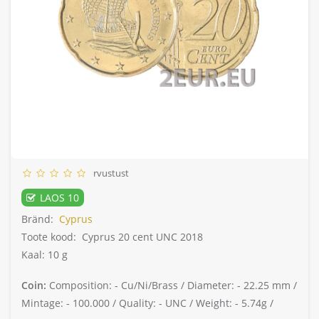
rvustust
LAOS 10
Bränd:
Cyprus
Toote kood:
Cyprus 20 cent UNC 2018
Kaal: 10 g
Coin:
Composition: -
Cu/Ni/Brass /
Diameter: -
22.25 mm /
Mintage: -
100.000 /
Quality: -
UNC /
Weight: -
5.74g /