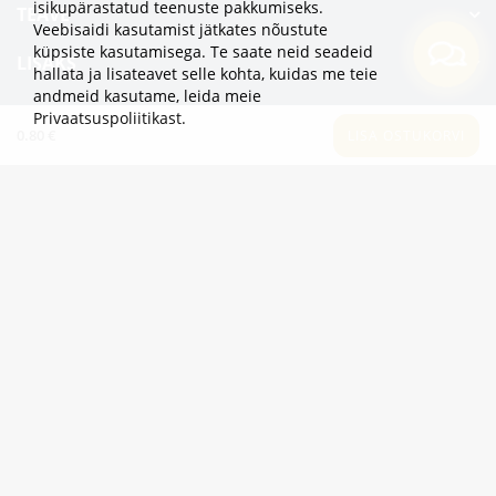
isikupärastatud teenuste pakkumiseks.
TEAVE
Veebisaidi kasutamist jätkates nõustute
küpsiste kasutamisega. Te saate neid seadeid
LISAKS
hallata ja lisateavet selle kohta, kuidas me teie
andmeid kasutame,
leida meie
KATEGOORIAD
Privaatsuspoliitikast
.
0.80 €
LISA OSTUKORVI
2eur.eu veebipood on avatud 24/7
info@2eur.eu
TARTU MNT 7 10145 TALLINN ESTONIA
Telegram
Viber
Whatsapp
2eur.eu © 2024