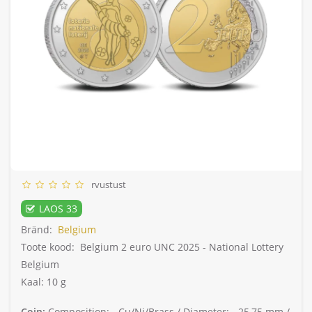
rvustust
LAOS 33
Bränd:
Belgium
Toote kood:
Belgium 2 euro UNC 2025 - National Lottery
Belgium
Kaal: 10 g
Coin:
Composition: -
Cu/Ni/Brass /
Diameter: -
25,75 mm /