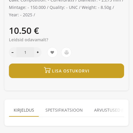
Mintage: -
150.000 /
Quality: -
UNC /
Weight: -
8.50g /
Year: -
2025 /
10.50 €
Leidsid odavamalt?
LISA OSTUKORVI
KIRJELDUS
SPETSIFIKATSIOON
ARVUSTUSED (0)