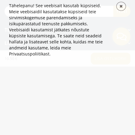
Tähelepanu! See veebisait kasutab küpsiseid.
✖
TELLI
Meie veebisaidil kasutatakse küpsiseid teie
sirvimiskogemuse parendamiseks ja
isikupärastatud teenuste pakkumiseks.
TEAVE
Veebisaidi kasutamist jätkates nõustute
küpsiste kasutamisega. Te saate neid seadeid
hallata ja lisateavet selle kohta, kuidas me teie
LISAKS
andmeid kasutame,
leida meie
Privaatsuspoliitikast
.
KATEGOORIAD
10.50 €
LISA OSTUKORVI
2eur.eu veebipood on avatud 24/7
info@2eur.eu
TARTU MNT 7 10145 TALLINN ESTONIA
Telegram
Viber
Whatsapp