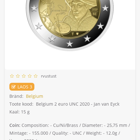
rvustust
LAOS 3
Bränd:
Belgium
Toote kood:
Belgium 2 euro UNC 2020 - Jan van Eyck
Kaal: 15 g
Coin:
Composition: -
Cu/Ni/Brass /
Diameter: -
25,75 mm /
Mintage: -
155.000 /
Quality: -
UNC /
Weight: -
12.0g /