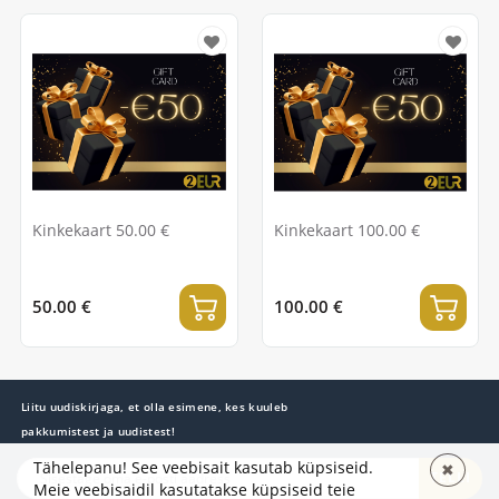
Kinkekaart 50.00 €
Kinkekaart 100.00 €
50.00 €
100.00 €
Liitu uudiskirjaga, et olla esimene, kes kuuleb
pakkumistest ja uudistest!
Tähelepanu! See veebisait kasutab küpsiseid.
✖
TELLI
Meie veebisaidil kasutatakse küpsiseid teie