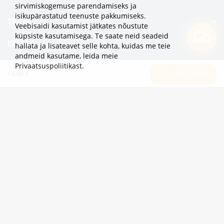
sirvimiskogemuse parendamiseks ja
isikupärastatud teenuste pakkumiseks.
TEAVE
Veebisaidi kasutamist jätkates nõustute
küpsiste kasutamisega. Te saate neid seadeid
LISAKS
hallata ja lisateavet selle kohta, kuidas me teie
andmeid kasutame,
leida meie
KATEGOORIAD
Privaatsuspoliitikast
.
14.00 €
LISA OSTUKORVI
2eur.eu veebipood on avatud 24/7
info@2eur.eu
TARTU MNT 7 10145 TALLINN ESTONIA
Telegram
Viber
Whatsapp