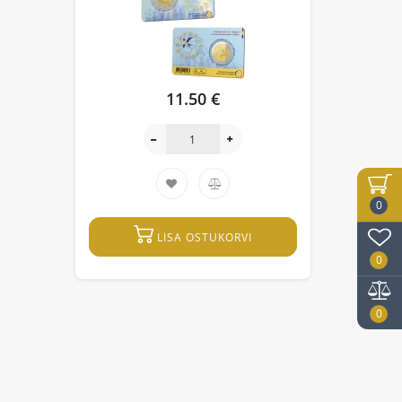
11.50 €
0
LISA OSTUKORVI
0
0