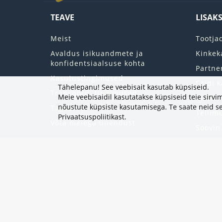
TEAVE
LISAK
Meist
Tootja
Avaldus isikuandmete ja
Kinkek
konfidentsiaalsuse kohta
Partne
Kasutustingimused
Saidi k
Tähelepanu! See veebisait kasutab küpsiseid.
Transpordi tingimused
Meie veebisaidil kasutatakse küpsiseid teie sir
Minu k
nõustute küpsiste kasutamisega. Te saate neid se
Tagastab
Tellim
Privaatsuspoliitikast
.
Võta meiega ühendust
Soovin
Uudisk
Eripak