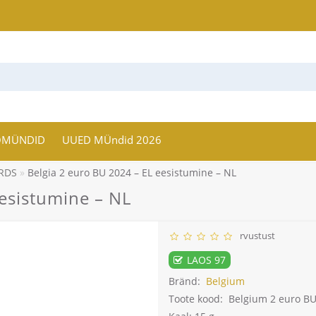
OMÜNDID
UUED MÜndid 2026
RDS
Belgia 2 euro BU 2024 – EL eesistumine – NL
eesistumine – NL
rvustust
LAOS 97
Bränd:
Belgium
Toote kood:
Belgium 2 euro BU