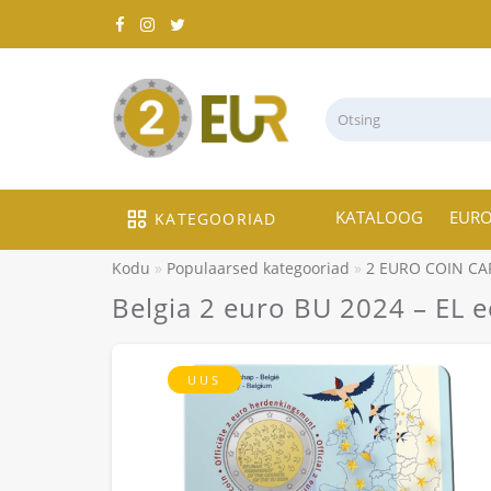
KATALOOG
EUR
KATEGOORIAD
Kodu
Populaarsed kategooriad
2 EURO COIN CA
Belgia 2 euro BU 2024 – EL 
UUS