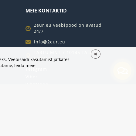
MEIE KONTAKTID
2eur.eu veebipood on avatud
24/7
info@2eur.eu
TARTU MNT 7 10145 TALLINN
✖
ESTONIA
ks. Veebisaidi kasutamist jätkates
sutame,
leida meie
Telegram
Viber
Whatsapp