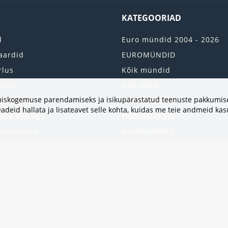
S
KATEGOORIAD
d
Euro mündid 2004 - 2026
aardid
EUROMÜNDID
rlus
Kõik mündid
aart
UUS 2026
vimiskogemuse parendamiseks ja isikupärastatud teenuste pakkumise
onto
2 EURO RULLI
adeid hallata ja lisateavet selle kohta, kuidas me teie andmeid ka
uste ajalugu
HÕBEMÜNDID
 nimekirja
KULDMÜNDID
iri
ALBUMID JA TARVIKUD
kumised
UKRAINA MÜNDID
United States
HEA PAKKUMINE
Kinkekaart
Populaarsed kategooriad