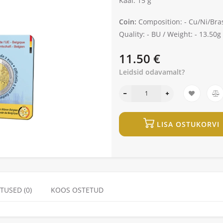
Kaal: 15 g
Coin:
Composition: -
Cu/Ni/Bra
Quality: -
BU /
Weight: -
13.50g
11.50 €
Leidsid odavamalt?
LISA OSTUKORVI
TUSED (0)
KOOS OSTETUD