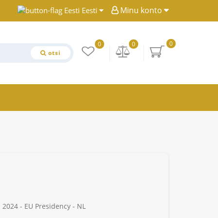
Minu konto
Eesti
0
0
0
otsi
 2024 - EU Presidency - NL