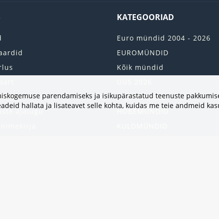
S
KATEGOORIAD
d
Euro mündid 2004 - 2026
aardid
EUROMÜNDID
rlus
Kõik mündid
aart
UUS 2026
vimiskogemuse parendamiseks ja isikupärastatud teenuste pakkumise
onto
2 EURO RULLI
adeid hallata ja lisateavet selle kohta, kuidas me teie andmeid ka
uste ajalugu
HÕBEMÜNDID
 nimekirja
KULDMÜNDID
iri
ALBUMID JA TARVIKUD
kumised
UKRAINA MÜNDID
United States
HEA PAKKUMINE
Kinkekaart
Populaarsed kategooriad