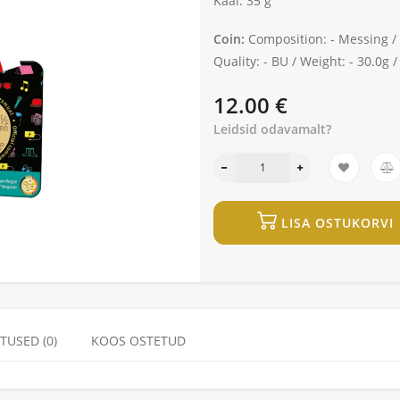
Kaal: 35 g
Coin:
Composition: -
Messing /
Quality: -
BU /
Weight: -
30.0g 
12.00 €
Leidsid odavamalt?
LISA OSTUKORVI
TUSED (0)
KOOS OSTETUD