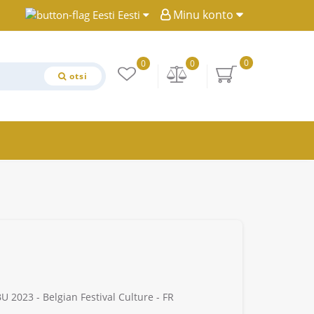
Minu konto
Eesti
0
0
0
otsi
U 2023 - Belgian Festival Culture - FR