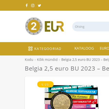
KATALOOG
EUR
KATEGOORIAD
Kodu
Kõik mündid
Belgia 2,5 euro BU 2023 – Belg
Belgia 2,5 euro BU 2023 – Bel
UUS