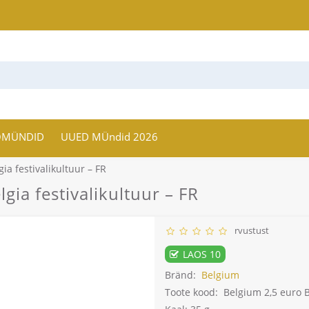
OMÜNDID
UUED MÜndid 2026
ia festivalikultuur – FR
gia festivalikultuur – FR
rvustust
LAOS 10
Bränd:
Belgium
Toote kood:
Belgium 2,5 euro B