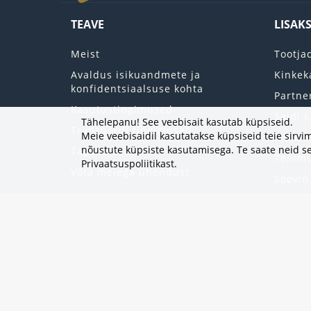
TEAVE
LISAK
Meist
Tootja
Avaldus isikuandmete ja
Kinkek
konfidentsiaalsuse kohta
Partne
Kasutustingimused
Saidi k
Tähelepanu! See veebisait kasutab küpsiseid.
Transpordi tingimused
Meie veebisaidil kasutatakse küpsiseid teie sir
Minu k
nõustute küpsiste kasutamisega. Te saate neid se
Tagastab
Tellim
Privaatsuspoliitikast
.
Võta meiega ühendust
Soovin
Uudisk
Eripak