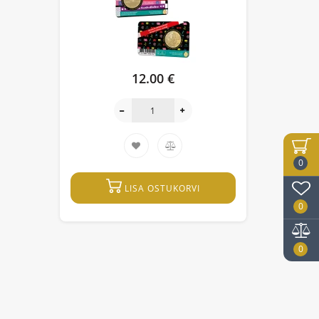
12.00 €
0
LISA OSTUKORVI
0
0