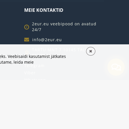
MEIE KONTAKTID
2eur.eu veebipood on avatud
24/7
info@2eur.eu
TARTU MNT 7 10145 TALLINN
✖
ESTONIA
ks. Veebisaidi kasutamist jätkates
sutame,
leida meie
Telegram
Viber
Whatsapp