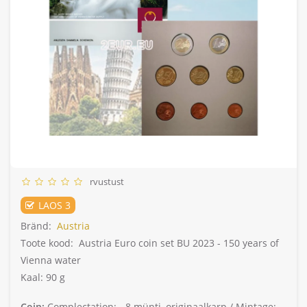
rvustust
LAOS 3
Bränd:
Austria
Toote kood:
Austria Euro coin set BU 2023 - 150 years of
Vienna water
Kaal: 90 g
Coin:
Complectation: -
8 münti, originaalkarp /
Mintage: -