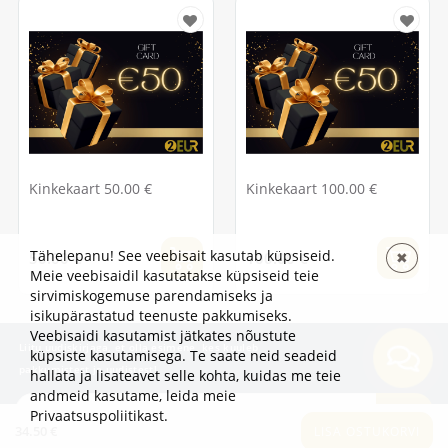
Kinkekaart 50.00 €
Kinkekaart 100.00 €
Tähelepanu! See veebisait kasutab küpsiseid.
50.00 €
100.00 €
✖
Meie veebisaidil kasutatakse küpsiseid teie
sirvimiskogemuse parendamiseks ja
isikupärastatud teenuste pakkumiseks.
Veebisaidi kasutamist jätkates nõustute
Liitu uudiskirjaga, et olla esimene, kes kuuleb
küpsiste kasutamisega. Te saate neid seadeid
pakkumistest ja uudistest!
hallata ja lisateavet selle kohta, kuidas me teie
andmeid kasutame,
leida meie
TELLI
Privaatsuspoliitikast
.
34.50 €
LISA OSTUKORVI