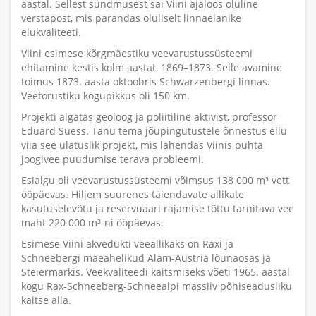
aastal. Sellest sündmusest sai Viini ajaloos oluline
verstapost, mis parandas oluliselt linnaelanike
elukvaliteeti.
Viini esimese kõrgmäestiku veevarustussüsteemi
ehitamine kestis kolm aastat, 1869–1873. Selle avamine
toimus 1873. aasta oktoobris Schwarzenbergi linnas.
Veetorustiku kogupikkus oli 150 km.
Projekti algatas geoloog ja poliitiline aktivist, professor
Eduard Suess. Tänu tema jõupingutustele õnnestus ellu
viia see ulatuslik projekt, mis lahendas Viinis puhta
joogivee puudumise terava probleemi.
Esialgu oli veevarustussüsteemi võimsus 138 000 m³ vett
ööpäevas. Hiljem suurenes täiendavate allikate
kasutuselevõtu ja reservuaari rajamise tõttu tarnitava vee
maht 220 000 m³-ni ööpäevas.
Esimese Viini akvedukti veeallikaks on Raxi ja
Schneebergi mäeahelikud Alam-Austria lõunaosas ja
Steiermarkis. Veekvaliteedi kaitsmiseks võeti 1965. aastal
kogu Rax-Schneeberg-Schneealpi massiiv põhiseadusliku
kaitse alla.