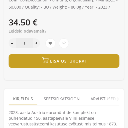
50.000 /
Quality: -
BU /
Weight: -
80.0g /
Year: -
2023 /
34.50 €
Leidsid odavamalt?
LISA OSTUKORVI
KIRJELDUS
SPETSIFIKATSIOON
ARVUSTUSED (0)
2023. aasta Austria euromüntide komplekt on
pühendatud 150. aastapäevale Viini esimese
veevarustussüsteemi kasutuselevõtust, mis toimus 1873.