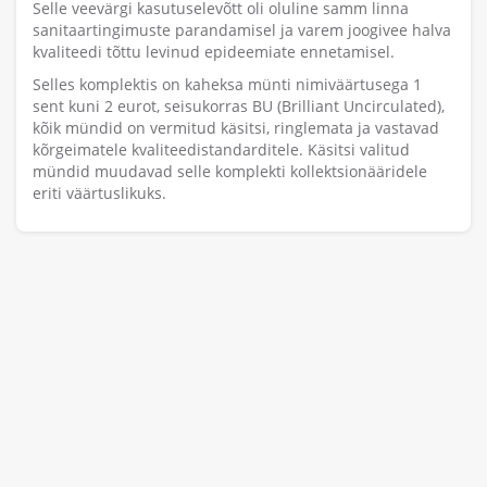
Selle veevärgi kasutuselevõtt oli oluline samm linna
sanitaartingimuste parandamisel ja varem joogivee halva
kvaliteedi tõttu levinud epideemiate ennetamisel.
Selles komplektis on kaheksa münti nimiväärtusega 1
sent kuni 2 eurot, seisukorras BU (Brilliant Uncirculated),
kõik mündid on vermitud käsitsi, ringlemata ja vastavad
kõrgeimatele kvaliteedistandarditele. Käsitsi valitud
mündid muudavad selle komplekti kollektsionääridele
eriti väärtuslikuks.