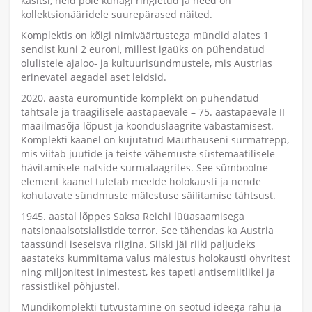
käsitsi, neid pole kunagi ringletud ja need on
kollektsionääridele suurepärased näited.
Komplektis on kõigi nimiväärtustega mündid alates 1
sendist kuni 2 euroni, millest igaüks on pühendatud
olulistele ajaloo- ja kultuurisündmustele, mis Austrias
erinevatel aegadel aset leidsid.
2020. aasta euromüntide komplekt on pühendatud
tähtsale ja traagilisele aastapäevale – 75. aastapäevale II
maailmasõja lõpust ja koonduslaagrite vabastamisest.
Komplekti kaanel on kujutatud Mauthauseni surmatrepp,
mis viitab juutide ja teiste vähemuste süstemaatilisele
hävitamisele natside surmalaagrites. See sümboolne
element kaanel tuletab meelde holokausti ja nende
kohutavate sündmuste mälestuse säilitamise tähtsust.
1945. aastal lõppes Saksa Reichi lüüasaamisega
natsionaalsotsialistide terror. See tähendas ka Austria
taassündi iseseisva riigina. Siiski jäi riiki paljudeks
aastateks kummitama valus mälestus holokausti ohvritest
ning miljonitest inimestest, kes tapeti antisemiitlikel ja
rassistlikel põhjustel.
Mündikomplekti tutvustamine on seotud ideega rahu ja