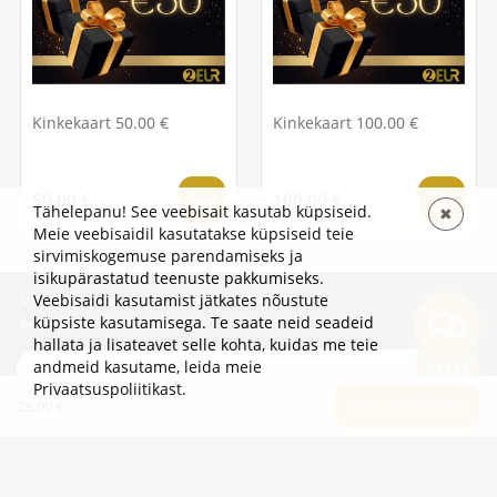
Kinkekaart 50.00 €
Kinkekaart 100.00 €
50.00 €
100.00 €
Tähelepanu! See veebisait kasutab küpsiseid.
✖
Meie veebisaidil kasutatakse küpsiseid teie
sirvimiskogemuse parendamiseks ja
isikupärastatud teenuste pakkumiseks.
Veebisaidi kasutamist jätkates nõustute
Liitu uudiskirjaga, et olla esimene, kes kuuleb
küpsiste kasutamisega. Te saate neid seadeid
pakkumistest ja uudistest!
hallata ja lisateavet selle kohta, kuidas me teie
andmeid kasutame,
leida meie
TELLI
Privaatsuspoliitikast
.
28.00 €
LISA OSTUKORVI
TEAVE
LISAKS