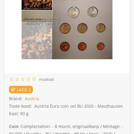
rvustust
LAOS 2
Bränd:
Austria
Toote kood:
Austria Euro coin set BU 2020 - Mauthausen
Kaal: 90 g
Coin:
Complectation: -
8 münti, originaalkarp /
Mintage: -
50.000 /
Quality: -
BU /
Weight: -
80.0g /
Year: -
2020 /