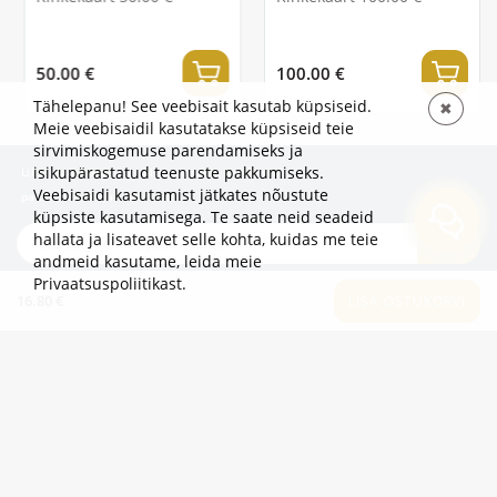
30.00 €
50.00 €
Tähelepanu! See veebisait kasutab küpsiseid.
✖
Meie veebisaidil kasutatakse küpsiseid teie
sirvimiskogemuse parendamiseks ja
isikupärastatud teenuste pakkumiseks.
Liitu uudiskirjaga, et olla esimene, kes kuuleb
Veebisaidi kasutamist jätkates nõustute
pakkumistest ja uudistest!
küpsiste kasutamisega. Te saate neid seadeid
hallata ja lisateavet selle kohta, kuidas me teie
TELLI
andmeid kasutame,
leida meie
Privaatsuspoliitikast
.
16.80 €
LISA OSTUKORVI
TEAVE
LISAKS
KATEGOORIAD
2eur.eu veebipood on avatud 24/7