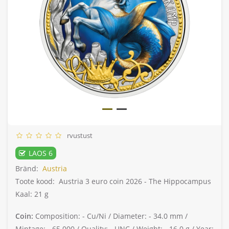
rvustust
LAOS 6
Bränd:
Austria
Toote kood:
Austria 3 euro coin 2026 - The Hippocampus
Kaal: 21 g
Coin:
Composition: -
Cu/Ni /
Diameter: -
34.0 mm /
Mintage: -
65 000 /
Quality: -
UNC /
Weight: -
16.0 g /
Year: