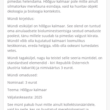
pimedas helendama. Hõõguv kalmaar pole mitte ainult
silmatorkav merefauna esindaja, vaid ka huvitav objekt
ökoloogia ja bioloogia kontekstis.
Mündi kirjeldus:
Mündi esiküljel on hõõguv kalmaar. See olend on tuntud
oma ainulaadsete bioluminestsentsiga seotud omaduste
poolest, tänu millele suudab ta pimedas valgust kiirata.
Mündil võib olla kujutatud kalmaari loomulikus
keskkonnas, ereda helgiga, võib-olla ookeani tumedates
vetes.
Mündi tagaküljel, nagu ka teistel selle seeria müntidel, on
standardsed elemendid - kiri Republik Österreich
(Austria Vabariik) ja nimiväärtus 3 eurot.
Mündi omadused:
Nominaal: 3 eurot
Teema: Hõõguv kalmaar
Väljalaskeaasta: 2025
See münt pakub huvi mitte ainult kollektsionääridele,
vaid ka neile, kes on huvitatud merebioloogiast ja