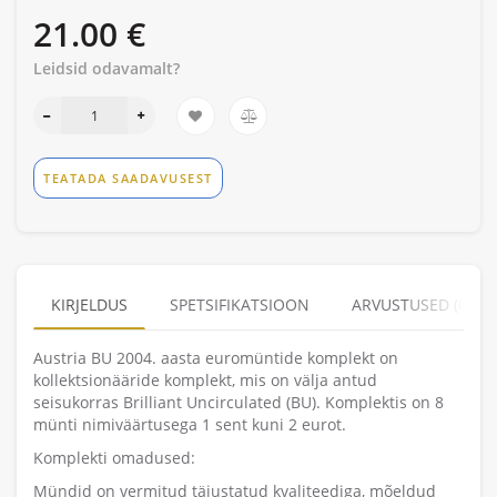
21.00 €
Leidsid odavamalt?
TEATADA SAADAVUSEST
KIRJELDUS
SPETSIFIKATSIOON
ARVUSTUSED (0)
Austria BU 2004. aasta euromüntide komplekt on
kollektsionääride komplekt, mis on välja antud
seisukorras Brilliant Uncirculated (BU). Komplektis on 8
münti nimiväärtusega 1 sent kuni 2 eurot.
Komplekti omadused:
Mündid on vermitud täiustatud kvaliteediga, mõeldud