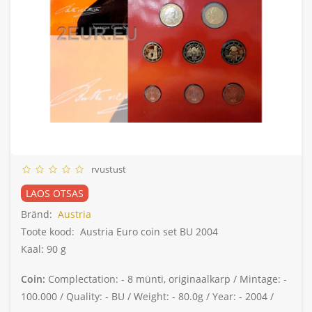
rvustust
LAOS OTSAS
Bränd:
Austria
Toote kood:
Austria Euro coin set BU 2004
Kaal: 90 g
Coin:
Complectation: -
8 münti, originaalkarp /
Mintage: -
100.000 /
Quality: -
BU /
Weight: -
80.0g /
Year: -
2004 /