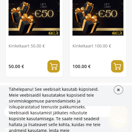
Kinkekaart 50.00 €
Kinkekaart 100.00 €
50.00 €
100.00 €
Tähelepanu! See veebisait kasutab küpsiseid.
✖
Liitu uudiskirjaga, et olla esimene, kes kuuleb
Meie veebisaidil kasutatakse küpsiseid teie
pakkumistest ja uudistest!
sirvimiskogemuse parendamiseks ja
isikupärastatud teenuste pakkumiseks.
TELLI
Veebisaidi kasutamist jätkates nõustute
küpsiste kasutamisega. Te saate neid seadeid
hallata ja lisateavet selle kohta, kuidas me teie
TEAVE
andmeid kasutame,
leida meie