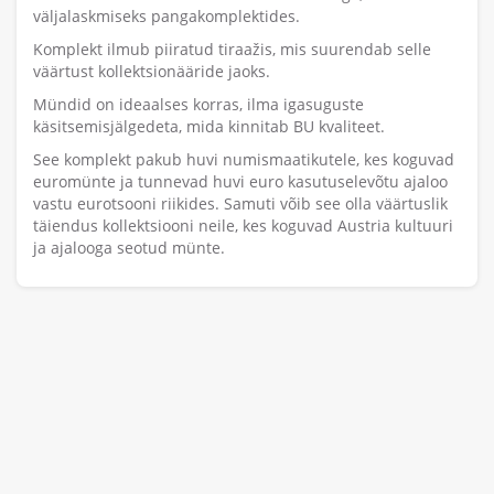
väljalaskmiseks pangakomplektides.
Komplekt ilmub piiratud tiraažis, mis suurendab selle
väärtust kollektsionääride jaoks.
Mündid on ideaalses korras, ilma igasuguste
käsitsemisjälgedeta, mida kinnitab BU kvaliteet.
See komplekt pakub huvi numismaatikutele, kes koguvad
euromünte ja tunnevad huvi euro kasutuselevõtu ajaloo
vastu eurotsooni riikides. Samuti võib see olla väärtuslik
täiendus kollektsiooni neile, kes koguvad Austria kultuuri
ja ajalooga seotud münte.