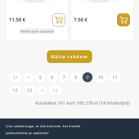
11.50 €
7.50 €
Hetkel pole saadaval
Näita rohkem
|<
<
5
6
7
8
9
10
11
12
13
>
>|
Kuvatakse 161 kuni 180 278-st (14 leheküljed)
Liitu uudiskirjaga, et olla esimene, kes kuuleb
pakkumistest ja uudistest!