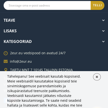
TELLI
TEAVE
LISAKS
KATEGOORIAD
2eur.eu veebipood on avatud 24/7
info@2eur.eu
TARTU MNT 7 10145 TALLINN ESTONIA
Tähelepanu! See veebisait kasutab küpsiseid.
✖
Telegram
Meie veebisaidil kasutatakse küpsiseid teie
Viber
sirvimiskogemuse parendamiseks ja
Whatsapp
isikupärastatud teenuste pakkumiseks.
Veebisaidi kasutamist jätkates nõustute
küpsiste kasutamisega. Te saate neid seadeid
hallata ja lisateavet selle kohta, kuidas me teie