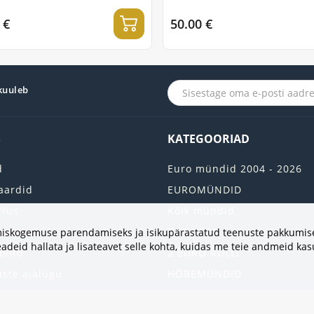
 €
50.00 €
 kuuleb
S
KATEGOORIAD
d
Euro mündid 2004 - 2026
aardid
EUROMÜNDID
rlus
Kõik mündid
aart
UUS 2026
vimiskogemuse parendamiseks ja isikupärastatud teenuste pakkumise
adeid hallata ja lisateavet selle kohta, kuidas me teie andmeid ka
onto
2 EURO RULLI
uste ajalugu
HÕBEMÜNDID
 nimekirja
KULDMÜNDID