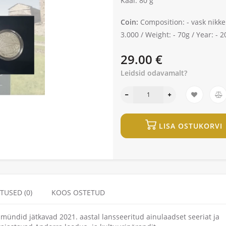
Kaal: 80 g
Coin:
Composition: -
vask nikke
3.000 /
Weight: -
70g /
Year: -
20
29.00 €
Leidsid odavamalt?
LISA OSTUKORVI
TUSED (0)
KOOS OSTETUD
 mündid jätkavad 2021. aastal lansseeritud ainulaadset seeriat ja