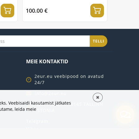
100.00 €
TELLI
MEIE KONTAKTID
2eur.eu veebipood on avatud
24/7
info@2eur.eu
✖
ks. Veebisaidi kasutamist jätkates
TARTU MNT 7 10145 TALLINN
sutame,
leida meie
ESTONIA
Telegram
Viber
Whatsapp