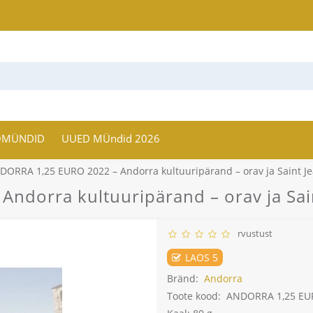
OMÜNDID
UUED MÜndid 2026
DORRA 1,25 EURO 2022 – Andorra kultuuripärand – orav ja Saint Je
dorra kultuuripärand – orav ja Sain
rvustust
LAOS 5
Bränd:
Andorra
Toote kood:
ANDORRA 1,25 EURO