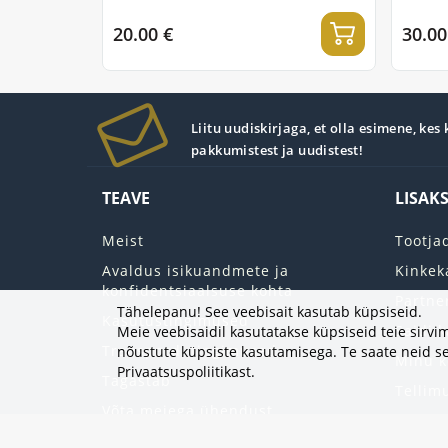
20.00 €
30.00
Liitu uudiskirjaga, et olla esimene, kes
pakkumistest ja uudistest!
TEAVE
LISAK
Meist
Tootja
Avaldus isikuandmete ja
Kinkek
konfidentsiaalsuse kohta
Partne
Tähelepanu! See veebisait kasutab küpsiseid.
Kasutustingimused
Saidi k
Meie veebisaidil kasutatakse küpsiseid teie sir
Transpordi tingimused
nõustute küpsiste kasutamisega. Te saate neid se
Minu k
Privaatsuspoliitikast
.
Tagastab
Tellim
Võta meiega ühendust
Soovin