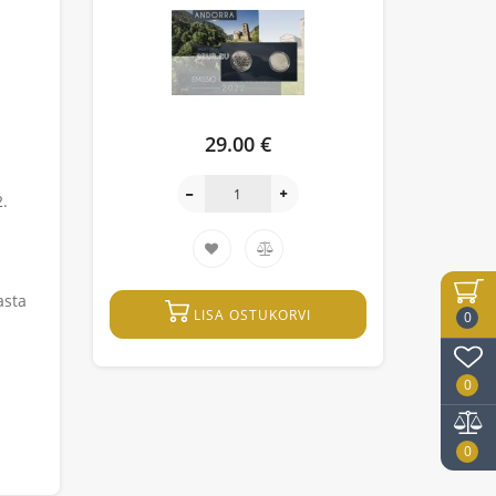
29.00 €
2.
asta
LISA OSTUKORVI
0
0
0