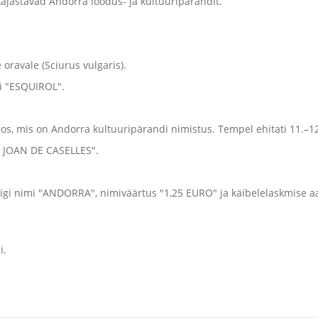
ajastavad Andorra loodus- ja kultuuripärandit.
ravale (Sciurus vulgaris).
ri "ESQUIROL".
los, mis on Andorra kultuuripärandi nimistus. Tempel ehitati 11.–1
T JOAN DE CASELLES".
igi nimi "ANDORRA", nimiväärtus "1,25 EURO" ja käibelelaskmise a
i.