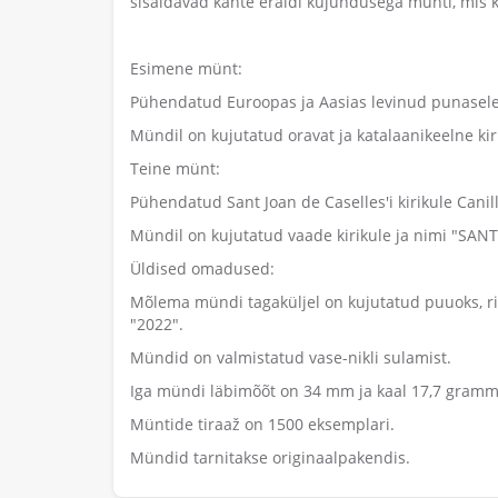
sisaldavad kahte eraldi kujundusega münti, mis k
Esimene münt:
Pühendatud Euroopas ja Aasias levinud punasele o
Mündil on kujutatud oravat ja katalaanikeelne ki
Teine münt:
Pühendatud Sant Joan de Caselles'i kirikule Canil
Mündil on kujutatud vaade kirikule ja nimi "SAN
Üldised omadused:
Mõlema mündi tagaküljel on kujutatud puuoks, ri
"2022".
Mündid on valmistatud vase-nikli sulamist.
Iga mündi läbimõõt on 34 mm ja kaal 17,7 gramm
Müntide tiraaž on 1500 eksemplari.
Mündid tarnitakse originaalpakendis.