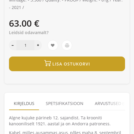
-
2021 /
63.00 €
Leidsid odavamalt?
LISA OSTUKORVI
KIRJELDUS
SPETSIFIKATSIOON
ARVUSTUSED (0)
Algne kujuke pärineb 12. sajandist. Ta krooniti
kanooniliselt 1921. aastal ja on Andorra patroness.
Kabel, milles ausammas asus, põles maha 8. septembril