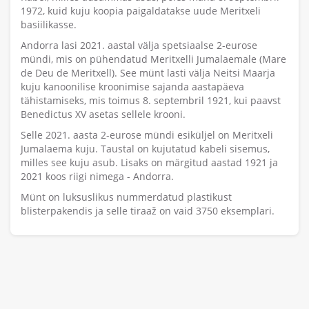
1972, kuid kuju koopia paigaldatakse uude Meritxeli
basiilikasse.
Andorra lasi 2021. aastal välja spetsiaalse 2-eurose
mündi, mis on pühendatud Meritxelli Jumalaemale (Mare
de Deu de Meritxell). See münt lasti välja Neitsi Maarja
kuju kanoonilise kroonimise sajanda aastapäeva
tähistamiseks, mis toimus 8. septembril 1921, kui paavst
Benedictus XV asetas sellele krooni.
Selle 2021. aasta 2-eurose mündi esiküljel on Meritxeli
Jumalaema kuju. Taustal on kujutatud kabeli sisemus,
milles see kuju asub. Lisaks on märgitud aastad 1921 ja
2021 koos riigi nimega - Andorra.
Münt on luksuslikus nummerdatud plastikust
blisterpakendis ja selle tiraaž on vaid 3750 eksemplari.