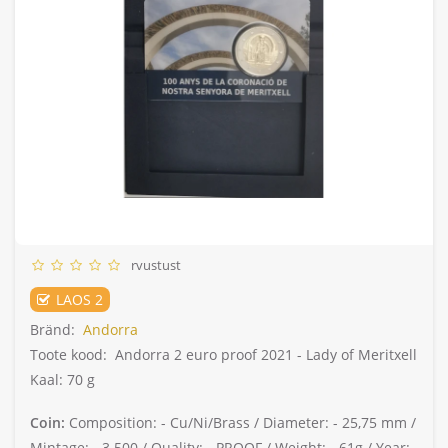
rvustust
LAOS 2
Bränd:
Andorra
Toote kood:
Andorra 2 euro proof 2021 - Lady of Meritxell
Kaal: 70 g
Coin:
Composition: -
Cu/Ni/Brass /
Diameter: -
25,75 mm /
Mintage: -
3.500 /
Quality: -
PROOF /
Weight: -
61g /
Year: