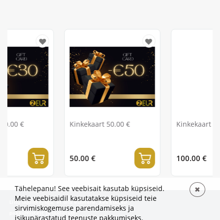
Kinkekaart 50.00 €
Kinkekaart 100.00 €
50.00 €
100.00 €
Tähelepanu! See veebisait kasutab küpsiseid.
✖
Meie veebisaidil kasutatakse küpsiseid teie
Liitu uudiskirjaga, et olla esimene, kes kuuleb
sirvimiskogemuse parendamiseks ja
pakkumistest ja uudistest!
isikupärastatud teenuste pakkumiseks.