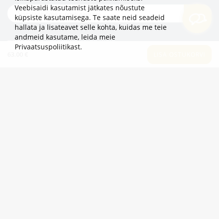
Veebisaidi kasutamist jätkates nõustute
TELLI
küpsiste kasutamisega. Te saate neid seadeid
hallata ja lisateavet selle kohta, kuidas me teie
andmeid kasutame,
leida meie
TEAVE
Privaatsuspoliitikast
.
63.00 €
LISA OSTUKORVI
LISAKS
KATEGOORIAD
2eur.eu veebipood on avatud 24/7
info@2eur.eu
TARTU MNT 7 10145 TALLINN ESTONIA
Telegram
Viber
Whatsapp