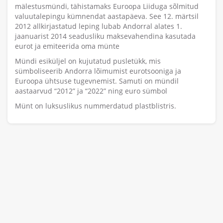
mälestusmündi, tähistamaks Euroopa Liiduga sõlmitud
valuutalepingu kümnendat aastapäeva. See 12. märtsil
2012 allkirjastatud leping lubab Andorral alates 1.
jaanuarist 2014 seadusliku maksevahendina kasutada
eurot ja emiteerida oma münte
Mündi esiküljel on kujutatud pusletükk, mis
sümboliseerib Andorra lõimumist eurotsooniga ja
Euroopa ühtsuse tugevnemist. Samuti on mündil
aastaarvud “2012” ja “2022” ning euro sümbol
Münt on luksuslikus nummerdatud plastblistris.