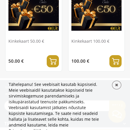
Kinkekaart 50.00 €
Kinkekaart 100.00 €
50.00 €
100.00 €
Tähelepanu! See veebisait kasutab küpsiseid.
✖
Liitu uudiskirjaga, et olla esimene, kes kuuleb
Meie veebisaidil kasutatakse küpsiseid teie
pakkumistest ja uudistest!
sirvimiskogemuse parendamiseks ja
isikupärastatud teenuste pakkumiseks.
TELLI
Veebisaidi kasutamist jätkates nõustute
küpsiste kasutamisega. Te saate neid seadeid
hallata ja lisateavet selle kohta, kuidas me teie
TEAVE
andmeid kasutame,
leida meie