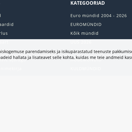
S
KATEGOORIAD
d
Euro mündid 2004 - 2026
aardid
EUROMÜNDID
rlus
Kõik mündid
aart
UUS 2026
onto
2 EURO RULLI
vimiskogemuse parendamiseks ja isikupärastatud teenuste pakkumise
adeid hallata ja lisateavet selle kohta, kuidas me teie andmeid ka
uste ajalugu
HÕBEMÜNDID
 nimekirja
KULDMÜNDID
iri
ALBUMID JA TARVIKUD
kumised
UKRAINA MÜNDID
United States
HEA PAKKUMINE
Kinkekaart
Populaarsed kategooriad