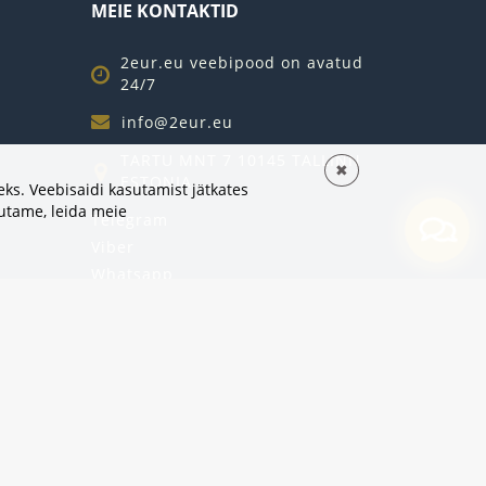
MEIE KONTAKTID
2eur.eu veebipood on avatud
24/7
info@2eur.eu
TARTU MNT 7 10145 TALLINN
✖
ESTONIA
ks. Veebisaidi kasutamist jätkates
sutame,
leida meie
Telegram
Viber
Whatsapp