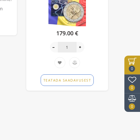
on
179.00 €
0
TEATADA SAADAVUSEST
0
0