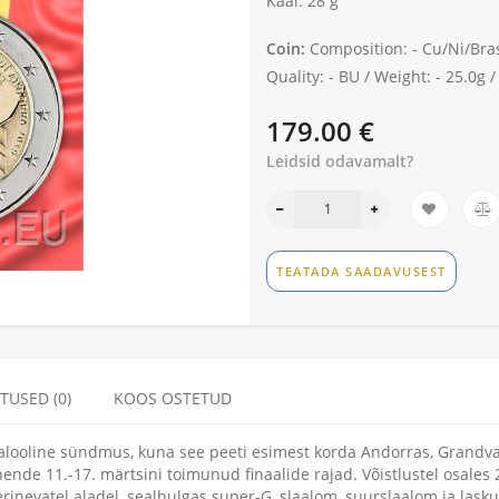
Kaal: 28 g
Coin:
Composition: -
Cu/Ni/Bra
Quality: -
BU /
Weight: -
25.0g 
179.00 €
Leidsid odavamalt?
TEATADA SAADAVUSEST
TUSED (0)
KOOS OSTETUD
jalooline sündmus, kuna see peeti esimest korda Andorras, Grandva
nende 11.-17. märtsini toimunud finaalide rajad. Võistlustel osales 
erinevatel aladel, sealhulgas super-G, slaalom, suurslaalom ja lask