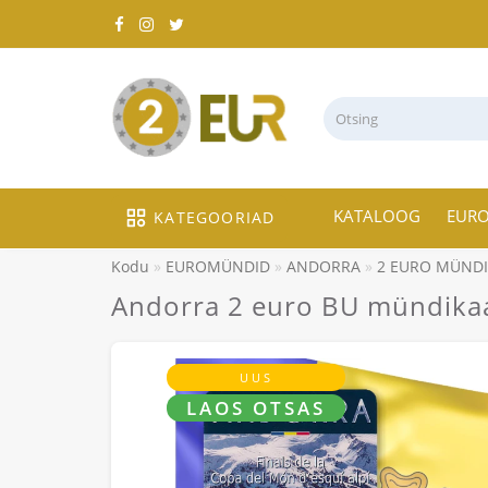
KATALOOG
EUR
KATEGOORIAD
Kodu
EUROMÜNDID
ANDORRA
2 EURO MÜND
Andorra 2 euro BU mündikaar
UUS
LAOS OTSAS