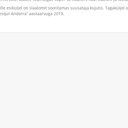
le esiküljel on slaalomit sooritamas suusataja kujutis. Tagaküljel 
desqui Andorra” aastaarvuga 2019.