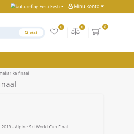
Minu konto
Eesti
0
0
0
otsi
makarika finaal
inaal
2019 - Alpine Ski World Cup Final