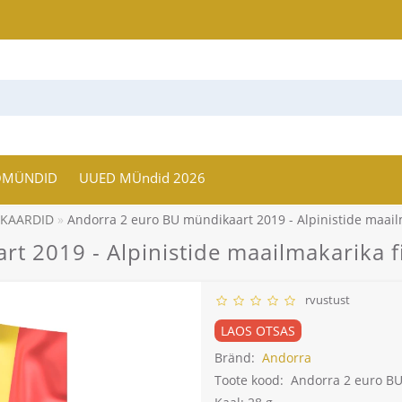
OMÜNDID
UUED MÜndid 2026
IKAARDID
Andorra 2 euro BU mündikaart 2019 - Alpinistide maail
t 2019 - Alpinistide maailmakarika f
rvustust
LAOS OTSAS
Bränd:
Andorra
Toote kood:
Andorra 2 euro BU 