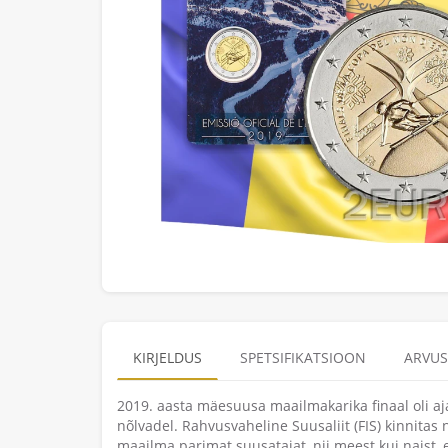
KIRJELDUS
SPETSIFIKATSIOON
ARVUS
2019. aasta mäesuusa maailmakarika finaal oli a
nõlvadel. Rahvusvaheline Suusaliit (FIS) kinnitas 
maailma parimat suusatajat, nii meest kui naist, 