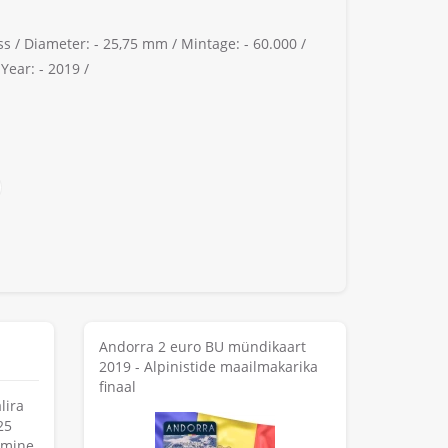
ss /
Diameter: -
25,75 mm /
Mintage: -
60.000 /
/
Year: -
2019 /
Andorra 2 euro BU mündikaart
2019 - Alpinistide maailmakarika
finaal
lira
25
umine.