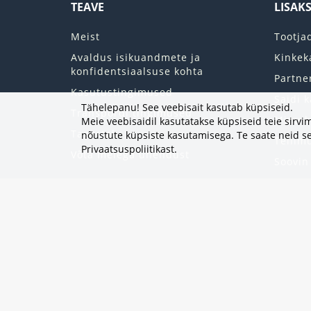
TEAVE
LISAK
Meist
Tootja
Avaldus isikuandmete ja
Kinkek
konfidentsiaalsuse kohta
Partne
Kasutustingimused
Saidi k
Tähelepanu! See veebisait kasutab küpsiseid.
Transpordi tingimused
Minu k
Meie veebisaidil kasutatakse küpsiseid teie sir
Tagastab
nõustute küpsiste kasutamisega. Te saate neid se
Tellim
Privaatsuspoliitikast
.
Võta meiega ühendust
Soovin
Uudisk
Eripak