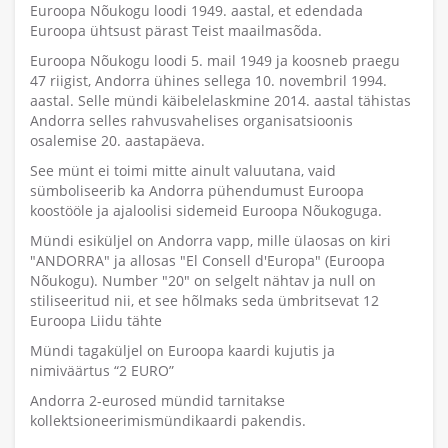
Euroopa Nõukogu loodi 1949. aastal, et edendada
Euroopa ühtsust pärast Teist maailmasõda.
Euroopa Nõukogu loodi 5. mail 1949 ja koosneb praegu
47 riigist, Andorra ühines sellega 10. novembril 1994.
aastal. Selle mündi käibelelaskmine 2014. aastal tähistas
Andorra selles rahvusvahelises organisatsioonis
osalemise 20. aastapäeva.
See münt ei toimi mitte ainult valuutana, vaid
sümboliseerib ka Andorra pühendumust Euroopa
koostööle ja ajaloolisi sidemeid Euroopa Nõukoguga.
Mündi esiküljel on Andorra vapp, mille ülaosas on kiri
"ANDORRA" ja allosas "El Consell d'Europa" (Euroopa
Nõukogu). Number "20" on selgelt nähtav ja null on
stiliseeritud nii, et see hõlmaks seda ümbritsevat 12
Euroopa Liidu tähte
Mündi tagaküljel on Euroopa kaardi kujutis ja
nimiväärtus “2 EURO”
Andorra 2-eurosed mündid tarnitakse
kollektsioneerimismündikaardi pakendis.