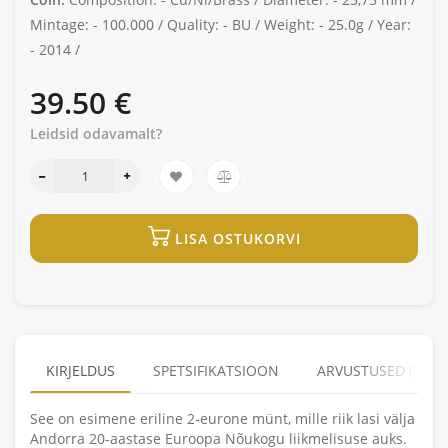
Mintage: -
100.000 /
Quality: -
BU /
Weight: -
25.0g /
Year:
-
2014 /
39.50 €
Leidsid odavamalt?
LISA OSTUKORVI
KIRJELDUS
SPETSIFIKATSIOON
ARVUSTUSED (0)
See on esimene eriline 2-eurone münt, mille riik lasi välja
Andorra 20-aastase Euroopa Nõukogu liikmelisuse auks.