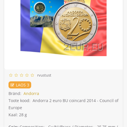
rvustust
LAOS 3
Bränd:
Andorra
Toote kood:
Andorra 2 euro BU coincard 2014 - Council of
Europe
Kaal: 28 g
Coin:
Composition: -
Cu/Ni/Brass /
Diameter: -
25,75 mm /