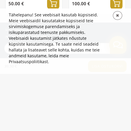
50.00 €
100.00 €
Tähelepanu! See veebisait kasutab küpsiseid.
✖
Meie veebisaidil kasutatakse küpsiseid teie
sirvimiskogemuse parendamiseks ja
Liitu uudiskirjaga, et olla esimene, kes kuuleb
isikupärastatud teenuste pakkumiseks.
pakkumistest ja uudistest!
Veebisaidi kasutamist jätkates nõustute
küpsiste kasutamisega. Te saate neid seadeid
TELLI
hallata ja lisateavet selle kohta, kuidas me teie
andmeid kasutame,
leida meie
Privaatsuspoliitikast
.
TEAVE
39.50 €
LISA OSTUKORVI
LISAKS
KATEGOORIAD
2eur.eu veebipood on avatud 24/7
info@2eur.eu
TARTU MNT 7 10145 TALLINN ESTONIA